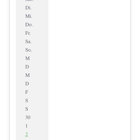
Di.
Mi.
Do.
Fr.
Sa.
So.
M
D
M
D
F
S
S
30
1
2