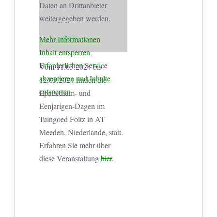
Daten an Drittanbieter
weitergegeben werden.
Mehr Informationen
Inhalt entsperren
Erforderlichen Service
Vom 11.05.2024 bis
akzeptieren und Inhalte
12.05.2024 finden die
entsperren
Epimedium- und
Eenjarigen-Dagen im
Tuingoed Foltz in AT
Meeden, Niederlande, statt.
Erfahren Sie mehr über
diese Veranstaltung
hier
.