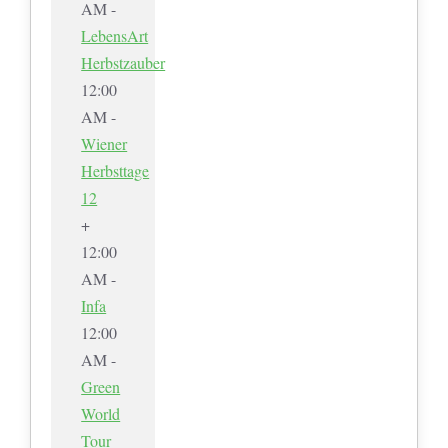
AM -
LebensArt
Herbstzauber
12:00
AM -
Wiener
Herbsttage
12
+
12:00
AM -
Infa
12:00
AM -
Green
World
Tour