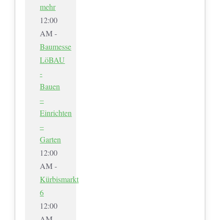
mehr
12:00
AM -
Baumesse
LöBAU
-
Bauen
–
Einrichten
–
Garten
12:00
AM -
Kürbismarkt
6
12:00
AM -