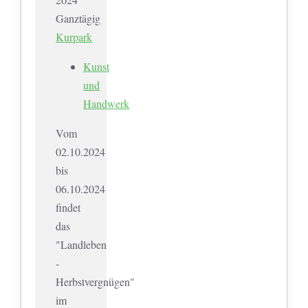
Ganztägig
Kurpark
Kunst
und
Handwerk
Vom
02.10.2024
bis
06.10.2024
findet
das
"Landleben
-
Herbstvergnügen"
im