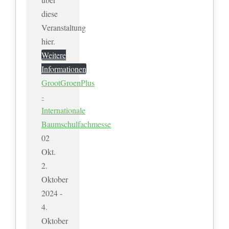
diese
Veranstaltung
hier.
Weitere
Informationen
GrootGroenPlus
-
Internationale
Baumschulfachmesse
02
Okt.
2.
Oktober
2024 -
4.
Oktober