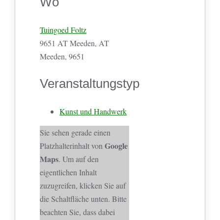
Wo
Tuingoed Foltz
9651 AT Meeden, AT
Meeden, 9651
Veranstaltungstyp
Kunst und Handwerk
Sie sehen gerade einen
Google
Platzhalterinhalt von
Maps
. Um auf den
eigentlichen Inhalt
zuzugreifen, klicken Sie auf
die Schaltfläche unten. Bitte
beachten Sie, dass dabei