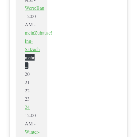
WerreBau
12:00
AM -
meinZuhause!
Inn-
Salzach
mehr
...
20
21
22
23
24
12:00
AM -
Winter­