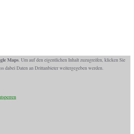
gle Maps
. Um auf den eigentlichen Inhalt zuzugreifen, klicken Sie
dass dabei Daten an Drittanbieter weitergegeben werden.
ntsperren