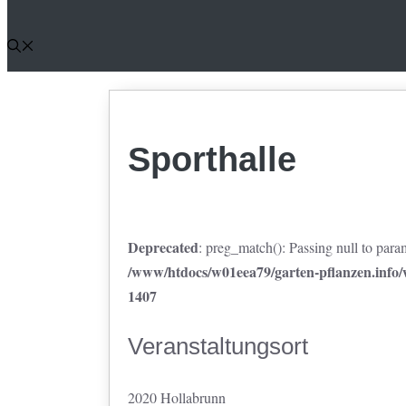
Sporthalle
Deprecated
: preg_match(): Passing null to param
/www/htdocs/w01eea79/garten-pflanzen.info/w
1407
Veranstaltungsort
2020 Hollabrunn