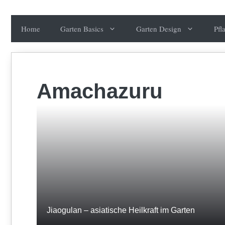
Zum
Inhalt
Home
Garten Basics
Garten Design
Pfl
springen
Amachazuru
Jiaogulan – asiatische Heilkraft im Garten