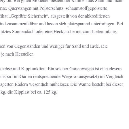
Nylon. Bei guten Modellen besteht der Rahmen aus Stahl und nicht
emse, Querstangen mit Polsterschutz, schaumstoffgepolsterte
at „Geprüfte Sicherheit“, ausgestellt von der akkreditierten
nd zusammenfaltbar und lassen sich platzsparend unterbringen. Bei
hütztes Sonnendach oder eine Hecktasche mit zum Lieferumfang.
eren von Gegenständen und weniger für Sand und Erde. Die
je nach Hersteller.
chse und Kippfunktion. Ein solcher Gartenwagen ist eine clevere
ransport im Garten (entsprechende Wege vorausgesetzt) im Vergleich
elagerten Rädern wesentlich müheloser. Die Wanne besteht bei dieser
kg, die Kipplast bei ca. 125 kg.