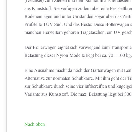
(Deichsel) zum Ziehen und dem Stauraum aus reißfestem 
aus Kunststoff. Sie verfügen zudem über eine Feststellbr
Bodeneinlagen und unter Umständen sogar über das Zertifik
Prüfstelle TÜV Süd. Und das Beste: Diese Bollerwagen si
manchen Herstellern gehören Tragetaschen, ein UV-gesc
Der Bollerwagen eignet sich vorwiegend zum Transporti
Belastung dieser Nylon-Modelle liegt bei ca. 70 – 100 kg, 
Eine Ausnahme macht da noch der Gartenwagen mit Lenka
Alternative zur normalen Schubkarre. Mit ihm geht der T
zur Schubkarre durch seine vier luftbereiften und kugelg
Variante aus Kunststoff. Die max. Belastung liegt bei 300 
Nach oben