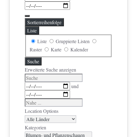
Sortierreihenfolge
Liste
Anzeigetyp
Liste
Gruppierte Listen
für
Raster
Karte
Kalender
Suchergebnisse
Suche
Erweiterte Suche anzeigen
Suche
Daten
und
Nahe
...
Location Options
Land
Kategorien
Kategorien