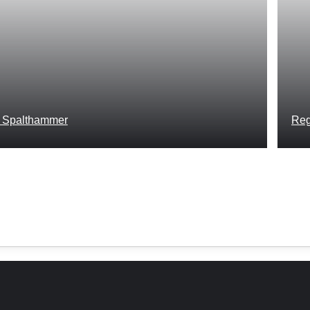
er Spalthammer
Reg