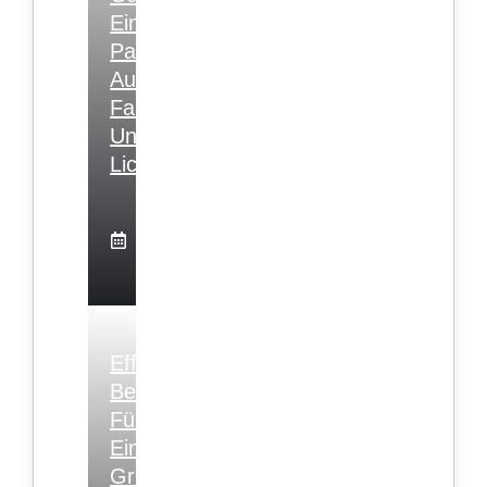
Ein
Paradies
Aus
Farben
Und
Lichtern
28.
April
2024
Effiziente
Bewässerungslösungen
Für
Einen
Grünen