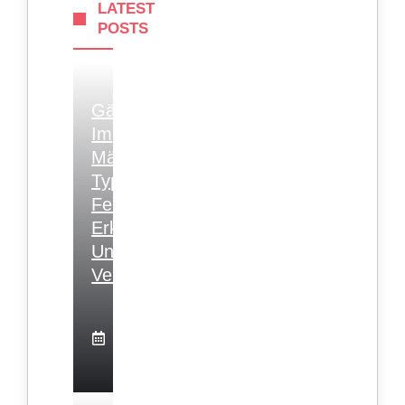
LATEST
POSTS
Gärtnern
Im
März:
Typische
Fehler
Erkennen
Und
Vermeiden
16.
März
2025