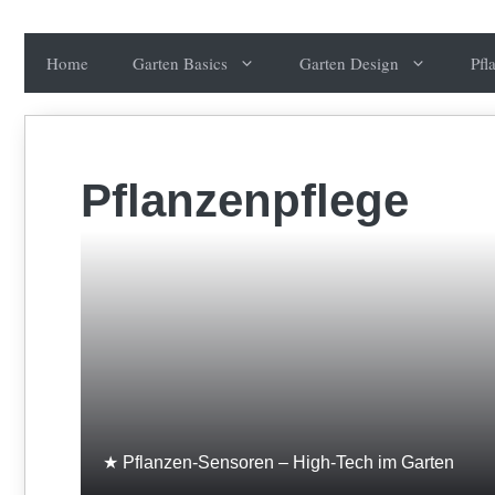
Zum
Inhalt
Home
Garten Basics
Garten Design
Pfl
springen
Pflanzenpflege
★ Pflanzen-Sensoren – High-Tech im Garten