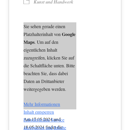
Kunst und Handwerk
Sie sehen gerade einen
Google
Platzhalterinhalt von
Maps
. Um auf den
eigentlichen Inhalt
zuzugreifen, klicken Sie auf
die Schaltfläche unten. Bitte
beachten Sie, dass dabei
Daten an Drittanbieter
weitergegeben werden.
Mehr Informationen
Inhalt entsperren
Am 17.05.2024 und
Erforderlichen Service
18.05.2024 findet die
akzeptieren und Inhalte