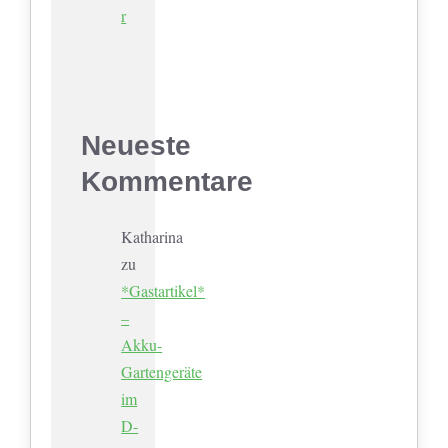
r
Neueste
Kommentare
Katharina
zu
*Gastartikel*
–
Akku-
Gartengeräte
im
D-