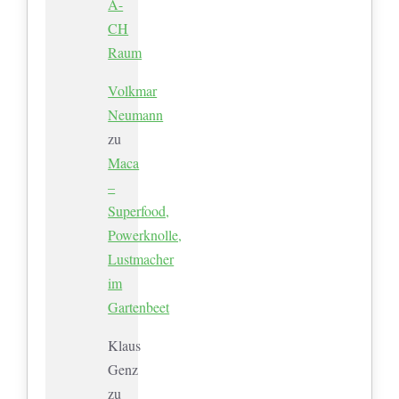
A-
CH
Raum
Volkmar
Neumann
zu
Maca
–
Superfood,
Powerknolle,
Lustmacher
im
Gartenbeet
Klaus
Genz
zu