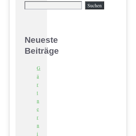
Suchen
Neueste
Beiträge
G
ä
r
t
n
e
r
n
i