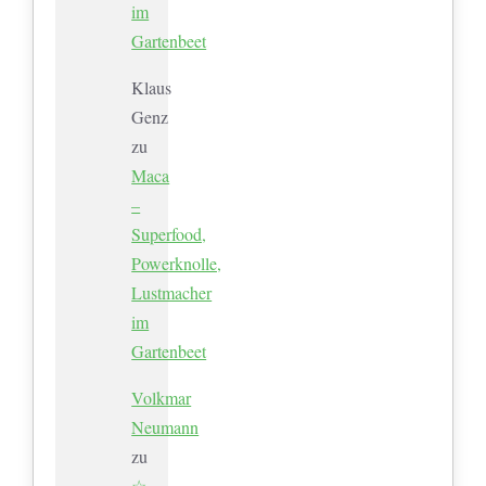
im
Gartenbeet
Klaus
Genz
zu
Maca
–
Superfood,
Powerknolle,
Lustmacher
im
Gartenbeet
Volkmar
Neumann
zu
☆