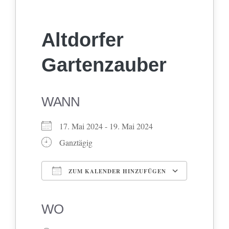
Altdorfer
Gartenzauber
WANN
17. Mai 2024 - 19. Mai 2024
Ganztägig
ZUM KALENDER HINZUFÜGEN
ICS herunterladen
Google Kalender
iCalendar
Office 365
Outlook Live
WO