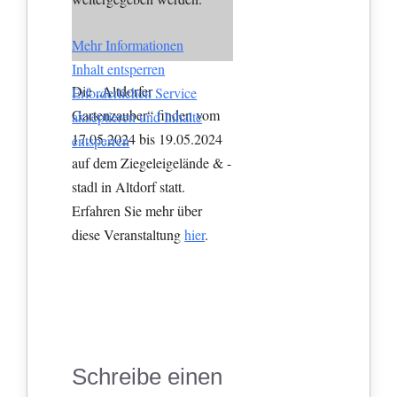
Mehr Informationen
Inhalt entsperren
Die „Altdorfer
Erforderlichen Service
Gartenzauber“ finden vom
akzeptieren und Inhalte
17.05.2024 bis 19.05.2024
entsperren
auf dem Ziegeleigelände & -
stadl in Altdorf statt.
Erfahren Sie mehr über
diese Veranstaltung
hier
.
Schreibe einen