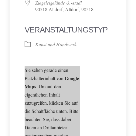
Ziegeleigelände & -stadl
90518 Altdorf, Altdorf, 90518
VERANSTALTUNGSTYP
Kunst und Handwerk
Sie sehen gerade einen
Google
Platzhalterinhalt von
Maps
. Um auf den
eigentlichen Inhalt
zuzugreifen, klicken Sie auf
die Schaltfläche unten. Bitte
beachten Sie, dass dabei
Daten an Drittanbieter
weitergegeben werden.