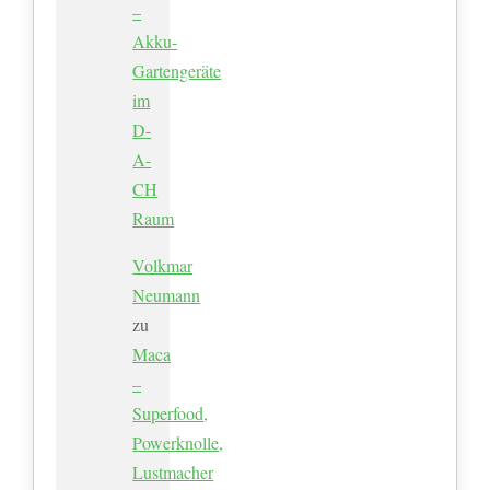
–
Akku-
Gartengeräte
im
D-
A-
CH
Raum
Volkmar
Neumann
zu
Maca
–
Superfood,
Powerknolle,
Lustmacher