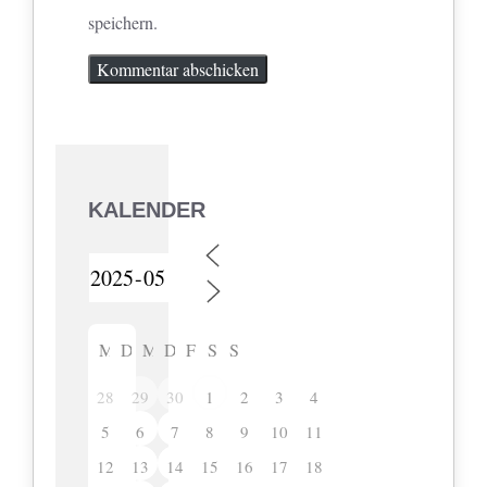
speichern.
KALENDER
M
D
M
D
F
S
S
28
29
30
2
3
4
1
5
6
7
8
9
10
11
12
13
14
15
16
17
18