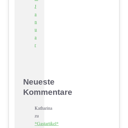
J
a
n
u
a
r
Neueste
Kommentare
Katharina
zu
*Gastartikel*