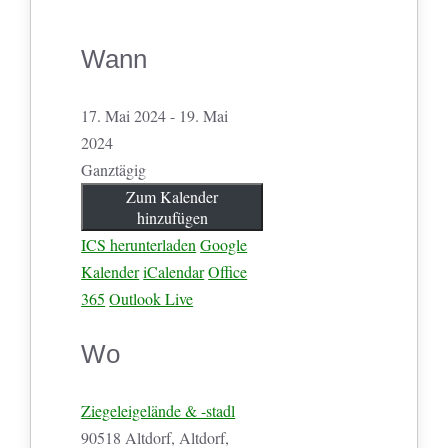
Wann
17. Mai 2024 - 19. Mai
2024
Ganztägig
Zum Kalender
hinzufügen
ICS herunterladen
Google
Kalender
iCalendar
Office
365
Outlook Live
Wo
Ziegeleigelände & -stadl
90518 Altdorf, Altdorf,