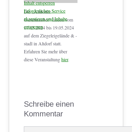
Inhalt entsperren
Erforderlichen Service
Die „Altdorfer
akzeptieren und Inhalte
Gartenzauber“ finden vom
entsperren
17.05.2024 bis 19.05.2024
auf dem Ziegeleigelände & -
stadl in Altdorf statt.
Erfahren Sie mehr über
diese Veranstaltung
hier
.
Schreibe einen
Kommentar
Kommentar