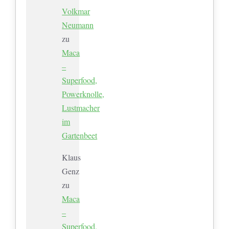
Volkmar
Neumann
zu
Maca
–
Superfood,
Powerknolle,
Lustmacher
im
Gartenbeet
Klaus
Genz
zu
Maca
–
Superfood,