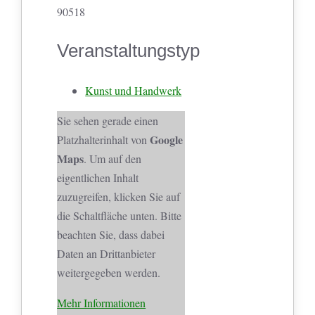
90518
Veranstaltungstyp
Kunst und Handwerk
Sie sehen gerade einen
Google
Platzhalterinhalt von
Maps
. Um auf den
eigentlichen Inhalt
zuzugreifen, klicken Sie auf
die Schaltfläche unten. Bitte
beachten Sie, dass dabei
Daten an Drittanbieter
weitergegeben werden.
Mehr Informationen