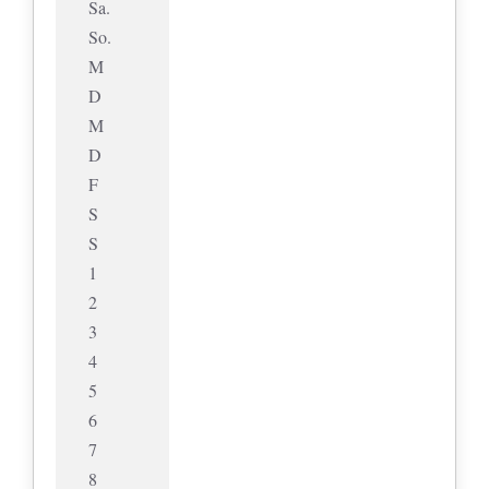
Sa.
So.
M
D
M
D
F
S
S
1
2
3
4
5
6
7
8