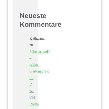
Neueste
Kommentare
Katharina
zu
*Gastartikel*
–
Akku-
Gartengeräte
im
D-
A-
CH
Raum