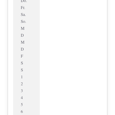
Do.
Fr.
Sa.
So.
M
D
M
D
F
S
S
1
2
3
4
5
6