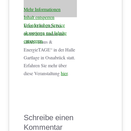
Mehr Informationen
Inhalt entsperren
Erforderlichen Service
Vom 31.08.2024 bis
akzeptieren und Inhalte
01.09.2024 finden die
entsperren
„BAU- Haus &
EnergieTAGE“ in der Halle
Gartlage in Osnabrück statt.
Erfahren Sie mehr über
diese Veranstaltung
hier
.
Schreibe einen
Kommentar