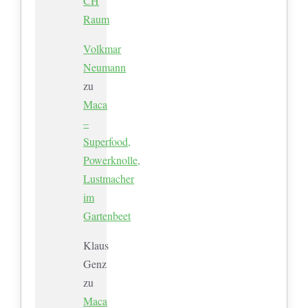
CH
Raum
Volkmar
Neumann
zu
Maca
–
Superfood,
Powerknolle,
Lustmacher
im
Gartenbeet
Klaus
Genz
zu
Maca