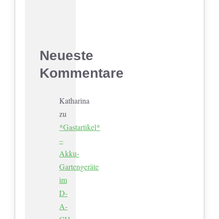
Neueste
Kommentare
Katharina
zu
*Gastartikel*
–
Akku-
Gartengeräte
im
D-
A-