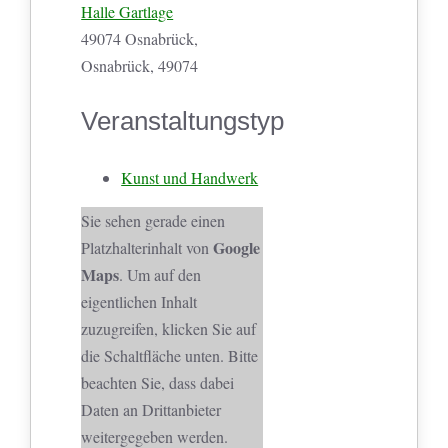
Halle Gartlage
49074 Osnabrück,
Osnabrück, 49074
Veranstaltungstyp
Kunst und Handwerk
Sie sehen gerade einen
Google
Platzhalterinhalt von
Maps
. Um auf den
eigentlichen Inhalt
zuzugreifen, klicken Sie auf
die Schaltfläche unten. Bitte
beachten Sie, dass dabei
Daten an Drittanbieter
weitergegeben werden.