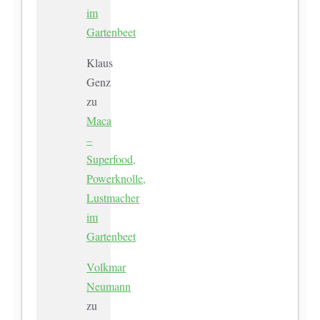
im
Gartenbeet
Klaus
Genz
zu
Maca
–
Superfood,
Powerknolle,
Lustmacher
im
Gartenbeet
Volkmar
Neumann
zu