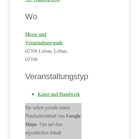
Wo
Messe und
Veranstaltungspark
02708 Löbau, Löbau,
02708
Veranstaltungstyp
Kunst und Handwerk
Sie sehen gerade einen
Google
Platzhalterinhalt von
Maps
. Um auf den
eigentlichen Inhalt