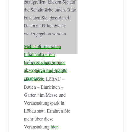
zuzugreifen, klicken Sie auf
die Schaltfläche unten. Bitte
beachten Sie, dass dabei
Daten an Drittanbieter
weitergegeben werden.
Mehr Informationen
Inhalt entsperren
Erforderlichen Service
Vom 05.10.2024 bis
akzeptieren und Inhalte
06.10.2024 findet die
entsperren
„Baumesse LöBAU –
Bauen – Einrichten –
Garten“ im Messe und
Veranstaltungspark in
Löbau statt. Erfahren Sie
mehr über diese
Veranstaltung
hier
.