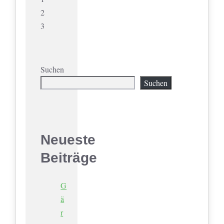
2
3
Suchen
Suchen
Neueste
Beiträge
G
ä
r