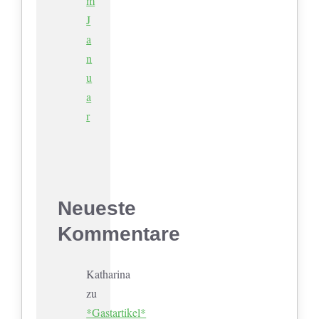
m
J
a
n
u
a
r
Neueste
Kommentare
Katharina
zu
*Gastartikel*