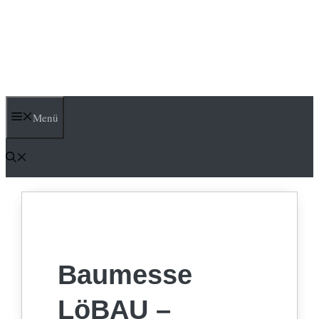
Menü
Baumesse
LöBAU –