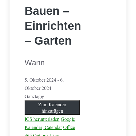
Bauen –
Einrichten
– Garten
Wann
5. Oktober 2024 - 6.
Oktober 2024
Ganztägig
Zum Kalender
hinzufügen
ICS herunterladen
Google
Kalender
iCalendar
Office
365
Outlook Live