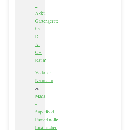
–
Akku-
Gartengeräte
im
D-
A-
CH
Raum
Volkmar
Neumann
zu
Maca
–
Superfood,
Powerknolle,
Lustmacher