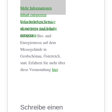
Mehr Informationen
Inhalt entsperren
Erforderlichen Service
Vom 30.05.2024 bis
akzeptieren und Inhalte
02.06.2024 findet die
entsperren
BIOEM – Bio- und
Energiemesse auf dem
Messegelände in
Großschönau, Österreich,
statt. Erfahren Sie mehr über
diese Veranstaltung
hier
.
Schreibe einen