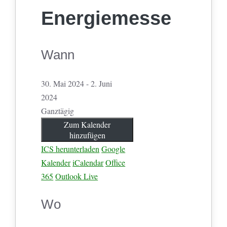
Energiemesse
Wann
30. Mai 2024 - 2. Juni
2024
Ganztägig
Zum Kalender
hinzufügen
ICS herunterladen
Google
Kalender
iCalendar
Office
365
Outlook Live
Wo