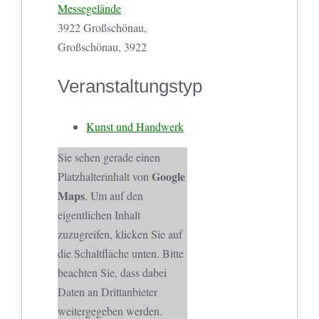
Messegelände
3922 Großschönau,
Großschönau, 3922
Veranstaltungstyp
Kunst und Handwerk
Sie sehen gerade einen
Google
Platzhalterinhalt von
Maps
. Um auf den
eigentlichen Inhalt
zuzugreifen, klicken Sie auf
die Schaltfläche unten. Bitte
beachten Sie, dass dabei
Daten an Drittanbieter
weitergegeben werden.