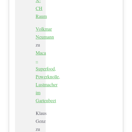
A-
CH
Raum
Volkmar
Neumann
zu
Maca
–
Superfood,
Powerknolle,
Lustmacher
im
Gartenbeet
Klaus
Genz
zu