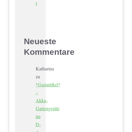
r
Neueste
Kommentare
Katharina
zu
*Gastartikel*
–
Akku-
Gartengeräte
im
D-