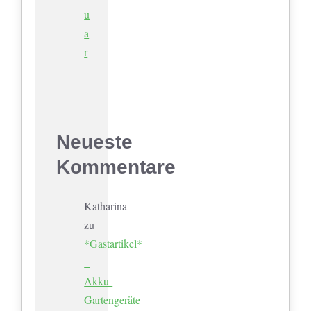
u
a
r
Neueste
Kommentare
Katharina
zu
*Gastartikel*
–
Akku-
Gartengeräte