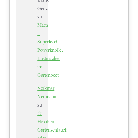
Genz
zu
Maca
–
Superfood,
Powerknolle,
Lustmacher
im
Gartenbeet
Volkmar
Neumann
zu
☆
Flexibler
Gartenschlauch
oder