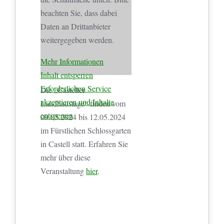
beachten Sie, dass dabei
Daten an Drittanbieter
weitergegeben werden.
Mehr Informationen
Inhalt entsperren
Erforderlichen Service
Die „Casteller
akzeptieren und Inhalte
Landhaustage“ finden vom
entsperren
09.05.2024 bis 12.05.2024
im Fürstlichen Schlossgarten
in Castell statt. Erfahren Sie
mehr über diese
Veranstaltung
hier
.