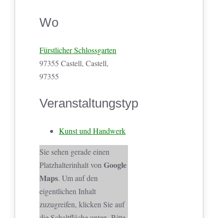
Wo
Fürstlicher Schlossgarten
97355 Castell, Castell,
97355
Veranstaltungstyp
Kunst und Handwerk
Sie sehen gerade einen
Google
Platzhalterinhalt von
Maps
. Um auf den
eigentlichen Inhalt
zuzugreifen, klicken Sie auf
die Schaltfläche unten. Bitte