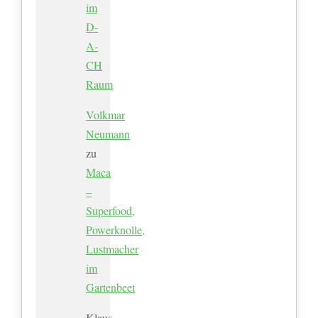
im
D-
A-
CH
Raum
Volkmar
Neumann
zu
Maca
–
Superfood,
Powerknolle,
Lustmacher
im
Gartenbeet
Klaus