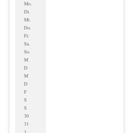
Mo.
Di.
Mi.
Do.
Fr.
Sa.
So.
M
D
M
D
F
S
S
30
31
1