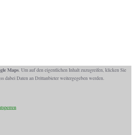
gle Maps
. Um auf den eigentlichen Inhalt zuzugreifen, klicken Sie
dass dabei Daten an Drittanbieter weitergegeben werden.
ntsperren