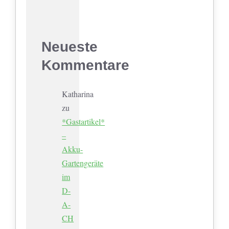
Neueste
Kommentare
Katharina
zu
*Gastartikel*
–
Akku-
Gartengeräte
im
D-
A-
CH