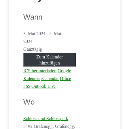
Wann
3. Mai 2024 - 5. Mai
2024
Ganztägig
Zum Kalender
hinzufügen
ICS herunterladen
Google
Kalender
iCalendar
Office
365
Outlook Live
Wo
Schloss und Schlosspark
3492 Grafenegg, Grafenegg,