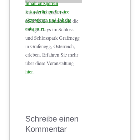
Inhalt entsperren
Erforderlichen Service
Vom 03.05.2024 bis
akzeptieren und Inhalte
05.05.2024 können Sie die
entsperren
Design Days im Schloss
und Schlosspark Grafenegg
in Grafenegg, Österreich,
erleben. Erfahren Sie mehr
über diese Veranstaltung
hier
.
Schreibe einen
Kommentar