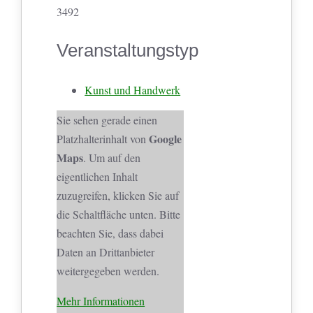
3492
Veranstaltungstyp
Kunst und Handwerk
Sie sehen gerade einen
Google
Platzhalterinhalt von
Maps
. Um auf den
eigentlichen Inhalt
zuzugreifen, klicken Sie auf
die Schaltfläche unten. Bitte
beachten Sie, dass dabei
Daten an Drittanbieter
weitergegeben werden.
Mehr Informationen