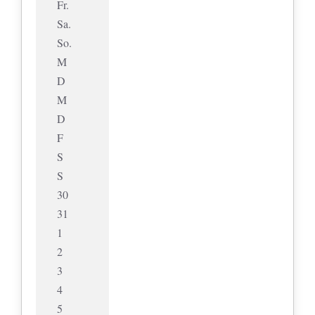
Fr.
Sa.
So.
M
D
M
D
F
S
S
30
31
1
2
3
4
5