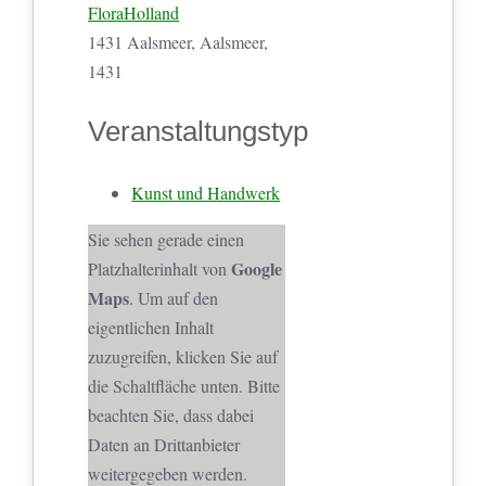
FloraHolland
1431 Aalsmeer, Aalsmeer,
1431
Veranstaltungstyp
Kunst und Handwerk
Sie sehen gerade einen
Google
Platzhalterinhalt von
Maps
. Um auf den
eigentlichen Inhalt
zuzugreifen, klicken Sie auf
die Schaltfläche unten. Bitte
beachten Sie, dass dabei
Daten an Drittanbieter
weitergegeben werden.