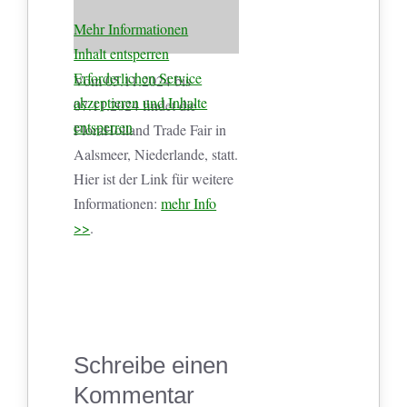
Mehr Informationen
Inhalt entsperren
Erforderlichen Service
Vom 05.11.2024 bis
akzeptieren und Inhalte
07.11.2024 findet die
entsperren
FloraHolland Trade Fair in
Aalsmeer, Niederlande, statt.
Hier ist der Link für weitere
Informationen:
mehr Info
>>
.
Schreibe einen
Kommentar