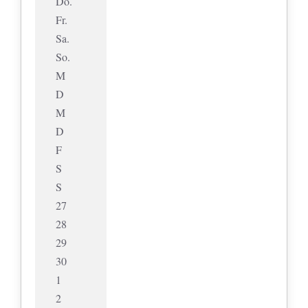
Do.
Fr.
Sa.
So.
M
D
M
D
F
S
S
27
28
29
30
1
2