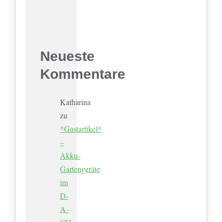
Neueste
Kommentare
Katharina
zu
*Gastartikel*
–
Akku-
Gartengeräte
im
D-
A-