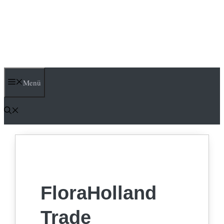
Menü
FloraHolland
Trade