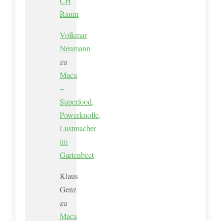
CH
Raum
Volkmar
Neumann
zu
Maca
–
Superfood,
Powerknolle,
Lustmacher
im
Gartenbeet
Klaus
Genz
zu
Maca