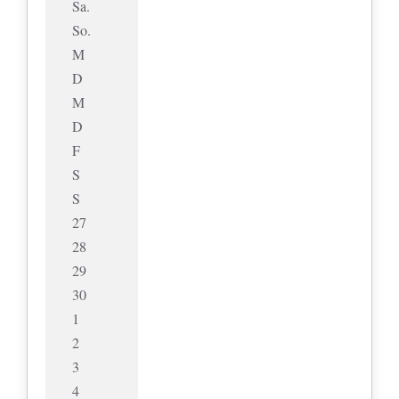
Sa.
So.
M
D
M
D
F
S
S
27
28
29
30
1
2
3
4