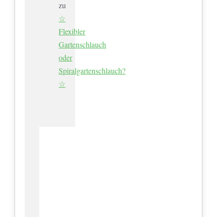
zu
☆
Flexibler
Gartenschlauch
oder
Spiralgartenschlauch?
☆