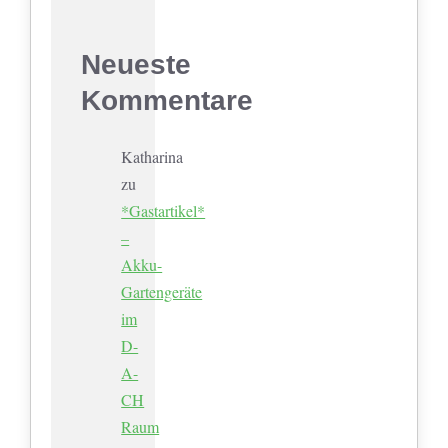
Neueste
Kommentare
Katharina
zu
*Gastartikel*
–
Akku-
Gartengeräte
im
D-
A-
CH
Raum