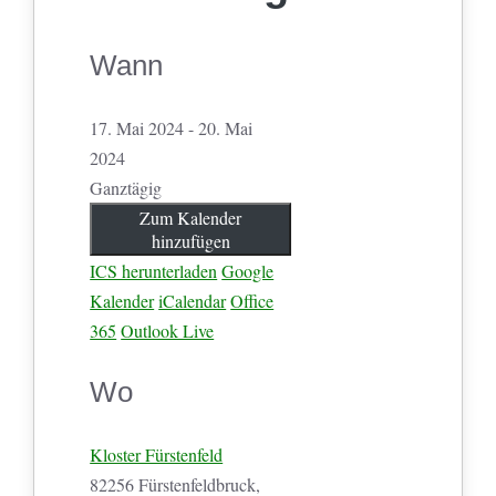
Wann
17. Mai 2024 - 20. Mai
2024
Ganztägig
Zum Kalender
hinzufügen
ICS herunterladen
Google
Kalender
iCalendar
Office
365
Outlook Live
Wo
Kloster Fürstenfeld
82256 Fürstenfeldbruck,