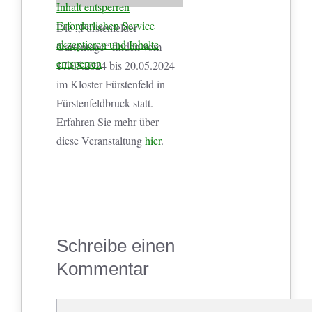
Inhalt entsperren
Erforderlichen Service
Die „Fürstenfelder
akzeptieren und Inhalte
Gartentage“ finden vom
entsperren
17.05.2024 bis 20.05.2024
im Kloster Fürstenfeld in
Fürstenfeldbruck statt.
Erfahren Sie mehr über
diese Veranstaltung
hier
.
Schreibe einen
Kommentar
Kommentar