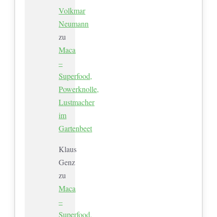
Volkmar
Neumann
zu
Maca
–
Superfood,
Powerknolle,
Lustmacher
im
Gartenbeet
Klaus
Genz
zu
Maca
–
Superfood,