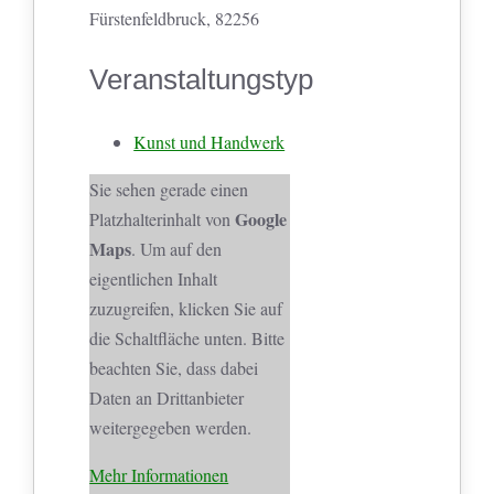
Fürstenfeldbruck, 82256
Veranstaltungstyp
Kunst und Handwerk
Sie sehen gerade einen
Google
Platzhalterinhalt von
Maps
. Um auf den
eigentlichen Inhalt
zuzugreifen, klicken Sie auf
die Schaltfläche unten. Bitte
beachten Sie, dass dabei
Daten an Drittanbieter
weitergegeben werden.
Mehr Informationen