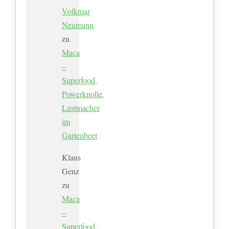
Volkmar
Neumann
zu
Maca
–
Superfood,
Powerknolle,
Lustmacher
im
Gartenbeet
Klaus
Genz
zu
Maca
–
Superfood,