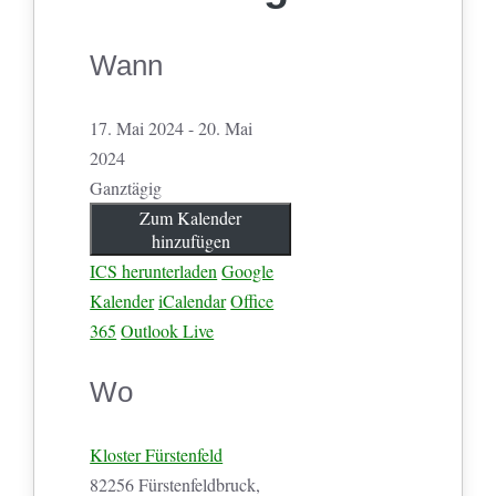
Wann
17. Mai 2024 - 20. Mai
2024
Ganztägig
Zum Kalender
hinzufügen
ICS herunterladen
Google
Kalender
iCalendar
Office
365
Outlook Live
Wo
Kloster Fürstenfeld
82256 Fürstenfeldbruck,