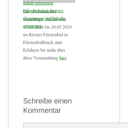
Inhalt entsperren
Erforderlichen Service
Die „Fürstenfelder
akzeptieren und Inhalte
Gartentage“ finden vom
entsperren
17.05.2024 bis 20.05.2024
im Kloster Fürstenfeld in
Fürstenfeldbruck statt.
Erfahren Sie mehr über
diese Veranstaltung
hier
.
Schreibe einen
Kommentar
Kommentar