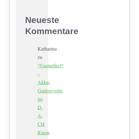
Neueste
Kommentare
Katharina
zu
*Gastartikel*
–
Akku-
Gartengeräte
im
D-
A-
CH
Raum