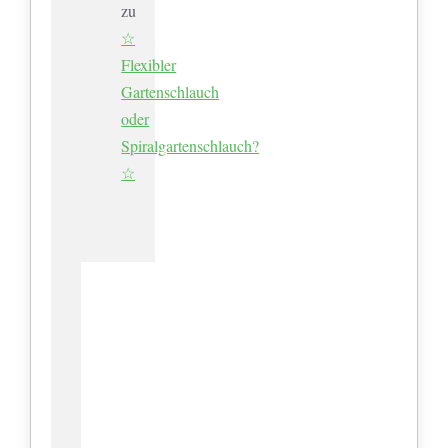
zu
☆
Flexibler
Gartenschlauch
oder
Spiralgartenschlauch?
☆