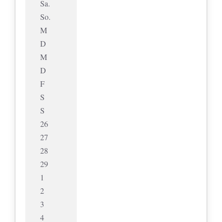
Sa.
So.
M
D
M
D
F
S
S
26
27
28
29
1
2
3
4