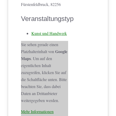
Fürstenfeldbruck, 82256
Veranstaltungstyp
Kunst und Handwerk
Sie sehen gerade einen
Google
Platzhalterinhalt von
Maps
. Um auf den
eigentlichen Inhalt
zuzugreifen, klicken Sie auf
die Schaltfläche unten. Bitte
beachten Sie, dass dabei
Daten an Drittanbieter
weitergegeben werden.
Mehr Informationen