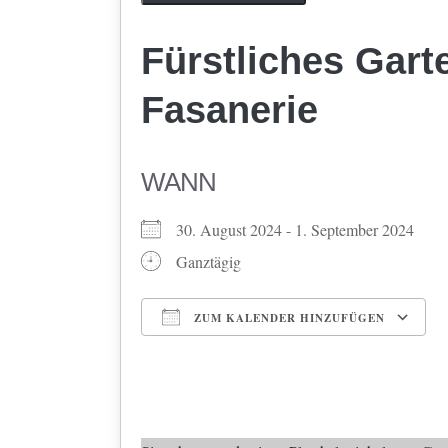
Fürstliches Gart
Fasanerie
WANN
30. August 2024 - 1. September 2024
Ganztägig
ZUM KALENDER HINZUFÜGEN
ICS herunterladen
Google Kalender
iCalendar
Office 365
Outlook Li