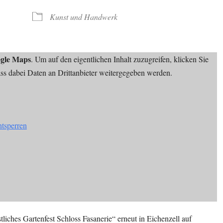
ve
Kunst und Handwerk
gle Maps
. Um auf den eigentlichen Inhalt zuzugreifen, klicken Sie
dass dabei Daten an Drittanbieter weitergegeben werden.
ntsperren
liches Gartenfest Schloss Fasanerie“ erneut in Eichenzell auf