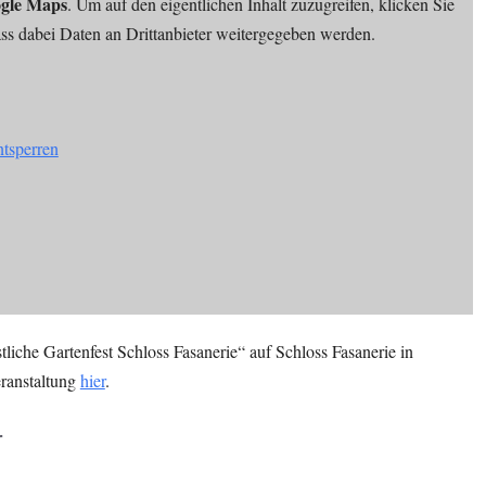
gle Maps
. Um auf den eigentlichen Inhalt zuzugreifen, klicken Sie
dass dabei Daten an Drittanbieter weitergegeben werden.
ntsperren
liche Gartenfest Schloss Fasanerie“ auf Schloss Fasanerie in
eranstaltung
hier
.
r