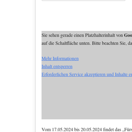
ICS herunterladen
Google Kalender
iCalendar
Office 365
Outlook Li
Goo
Sie sehen gerade einen Platzhalterinhalt von
auf die Schaltfläche unten. Bitte beachten Sie, 
Mehr Informationen
Inhalt entsperren
Erforderlichen Service akzeptieren und Inhalte e
Vom 17.05.2024 bis 20.05.2024 findet das „Fürst