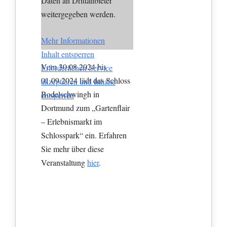
Daten an Drittanbieter
weitergegeben werden.
Mehr Informationen
Inhalt entsperren
Vom 30.08.2024 bis
Erforderlichen Service
01.09.2024 lädt das Schloss
akzeptieren und Inhalte
Bodelschwingh in
entsperren
Dortmund zum „Gartenflair
– Erlebnismarkt im
Schlosspark“ ein. Erfahren
Sie mehr über diese
Veranstaltung
hier
.