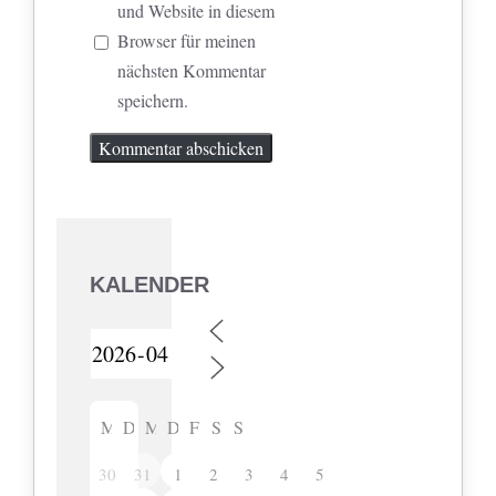
und Website in diesem
Browser für meinen
nächsten Kommentar
speichern.
KALENDER
M
D
M
D
F
S
S
30
31
1
2
3
4
5