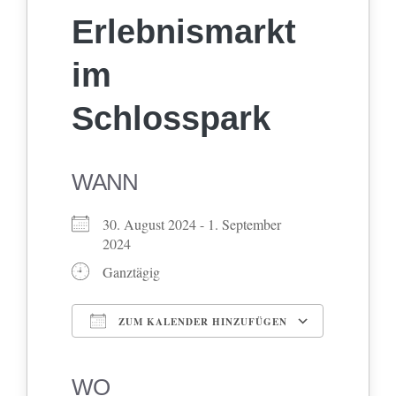
Erlebnismarkt
im
Schlosspark
WANN
30. August 2024 - 1. September
2024
Ganztägig
ZUM KALENDER HINZUFÜGEN
ICS herunterladen
Google Kalender
iCalendar
Office 365
Outlook Live
WO