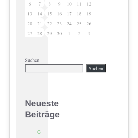
6
7
8
9
10
11
12
13
14
15
16
17
18
19
20
21
22
23
24
25
26
27
28
29
30
1
2
3
Suchen
Suchen
Neueste
Beiträge
G