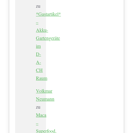
zu
*Gastartikel*
–
Akku-
Gartengeräte
im
D-
A-
CH
Raum
Volkmar
Neumann
zu
Maca
–
Superfood,