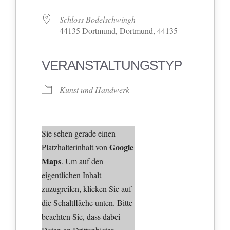
Schloss Bodelschwingh
44135 Dortmund, Dortmund, 44135
VERANSTALTUNGSTYP
Kunst und Handwerk
Sie sehen gerade einen
Google
Platzhalterinhalt von
Maps
. Um auf den
eigentlichen Inhalt
zuzugreifen, klicken Sie auf
die Schaltfläche unten. Bitte
beachten Sie, dass dabei