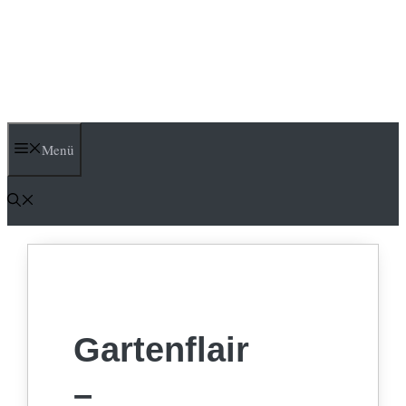
Menü
Gartenflair
–