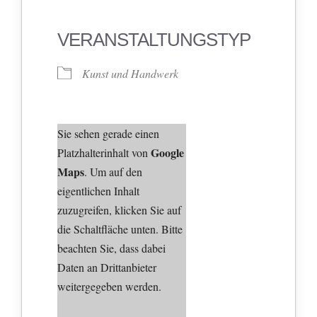
VERANSTALTUNGSTYP
Kunst und Handwerk
Sie sehen gerade einen
Google
Platzhalterinhalt von
Maps
. Um auf den
eigentlichen Inhalt
zuzugreifen, klicken Sie auf
die Schaltfläche unten. Bitte
beachten Sie, dass dabei
Daten an Drittanbieter
weitergegeben werden.