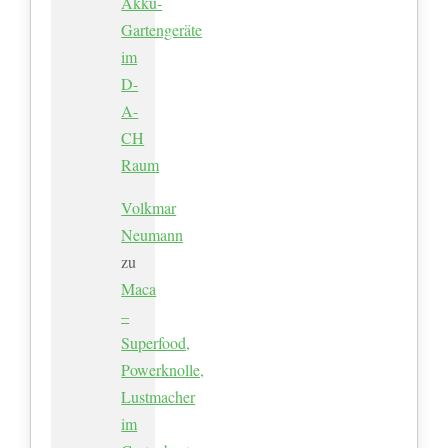
Akku-
Gartengeräte
im
D-
A-
CH
Raum
Volkmar
Neumann
zu
Maca
–
Superfood,
Powerknolle,
Lustmacher
im