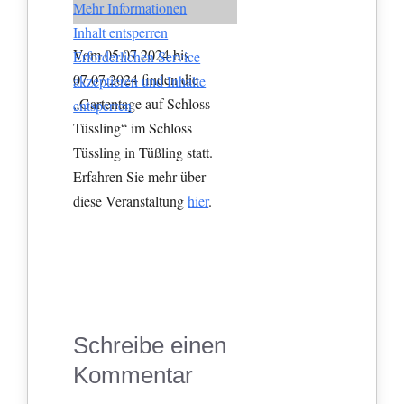
Mehr Informationen
Inhalt entsperren
Vom 05.07.2024 bis
Erforderlichen Service
07.07.2024 finden die
akzeptieren und Inhalte
„Gartentage auf Schloss
entsperren
Tüssling“ im Schloss
Tüssling in Tüßling statt.
Erfahren Sie mehr über
diese Veranstaltung
hier
.
Schreibe einen
Kommentar