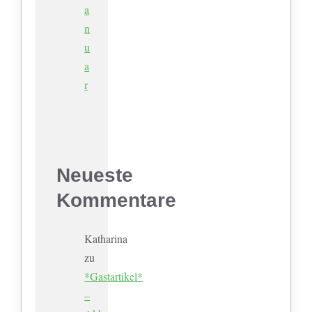
a
n
u
a
r
Neueste
Kommentare
Katharina
zu
*Gastartikel*
–