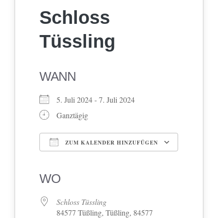
Schloss
Tüssling
WANN
5. Juli 2024 - 7. Juli 2024
Ganztägig
ZUM KALENDER HINZUFÜGEN
ICS herunterladen
Google Kalender
iCalendar
Office 365
Outlook Live
WO
Schloss Tüssling
84577 Tüßling, Tüßling, 84577