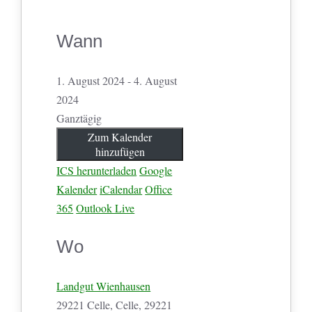
Wann
1. August 2024 - 4. August
2024
Ganztägig
Zum Kalender
hinzufügen
ICS herunterladen
Google
Kalender
iCalendar
Office
365
Outlook Live
Wo
Landgut Wienhausen
29221 Celle, Celle, 29221