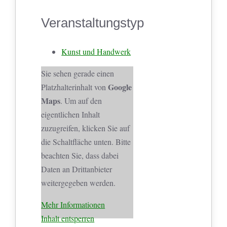
Veranstaltungstyp
Kunst und Handwerk
Sie sehen gerade einen
Google
Platzhalterinhalt von
Maps
. Um auf den
eigentlichen Inhalt
zuzugreifen, klicken Sie auf
die Schaltfläche unten. Bitte
beachten Sie, dass dabei
Daten an Drittanbieter
weitergegeben werden.
Mehr Informationen
Inhalt entsperren