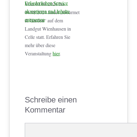
Erforderlichen Service
Vom 01.08.2024 bis
akzeptieren und Inhalte
04.08.2024 findet „Gourmet
entsperren
& Garden“ auf dem
Landgut Wienhausen in
Celle statt. Erfahren Sie
mehr über diese
Veranstaltung
hier
.
Schreibe einen
Kommentar
Kommentar