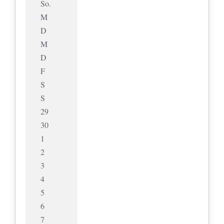
So.
M
D
M
D
F
S
S
29
30
1
2
3
4
5
6
7