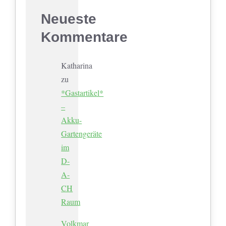
Neueste
Kommentare
Katharina
zu
*Gastartikel*
–
Akku-
Gartengeräte
im
D-
A-
CH
Raum
Volkmar