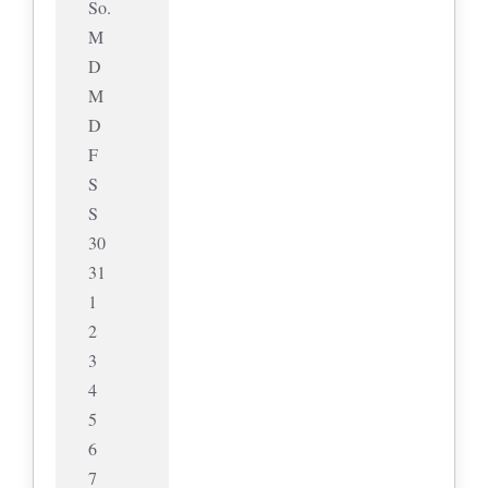
So.
M
D
M
D
F
S
S
30
31
1
2
3
4
5
6
7