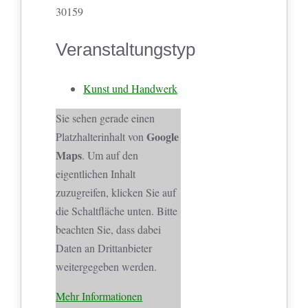
30159
Veranstaltungstyp
Kunst und Handwerk
Sie sehen gerade einen
Google
Platzhalterinhalt von
Maps
. Um auf den
eigentlichen Inhalt
zuzugreifen, klicken Sie auf
die Schaltfläche unten. Bitte
beachten Sie, dass dabei
Daten an Drittanbieter
weitergegeben werden.
Mehr Informationen