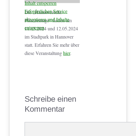
Inhalt entsperren
Erforderlichen Service
Die „Hannoversche
akzeptieren und Inhalte
Pflanzentage“ finden am
entsperren
11.05.2024 und 12.05.2024
im Stadtpark in Hannover
statt. Erfahren Sie mehr über
diese Veranstaltung
hier
.
Schreibe einen
Kommentar
Kommentar