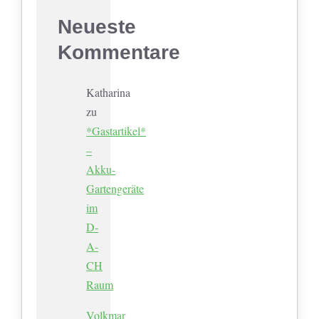
Neueste
Kommentare
Katharina
zu
*Gastartikel*
–
Akku-
Gartengeräte
im
D-
A-
CH
Raum
Volkmar