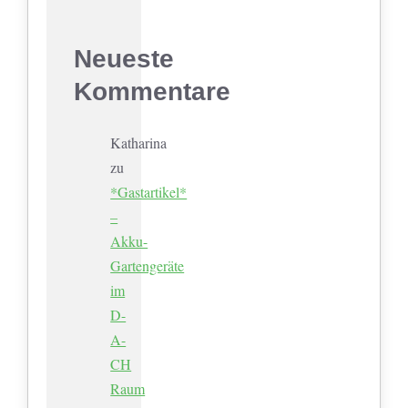
Neueste
Kommentare
Katharina
zu
*Gastartikel*
–
Akku-
Gartengeräte
im
D-
A-
CH
Raum