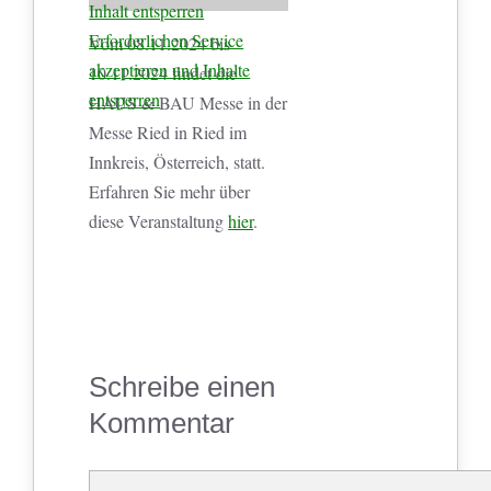
Inhalt entsperren
Erforderlichen Service
Vom 08.11.2024 bis
akzeptieren und Inhalte
10.11.2024 findet die
entsperren
HAUS & BAU Messe in der
Messe Ried in Ried im
Innkreis, Österreich, statt.
Erfahren Sie mehr über
diese Veranstaltung
hier
.
Schreibe einen
Kommentar
Kommentar