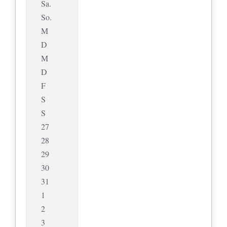
Sa.
So.
M
D
M
D
F
S
S
27
28
29
30
31
1
2
3