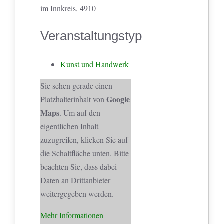
im Innkreis, 4910
Veranstaltungstyp
Kunst und Handwerk
Sie sehen gerade einen
Google
Platzhalterinhalt von
Maps
. Um auf den
eigentlichen Inhalt
zuzugreifen, klicken Sie auf
die Schaltfläche unten. Bitte
beachten Sie, dass dabei
Daten an Drittanbieter
weitergegeben werden.
Mehr Informationen