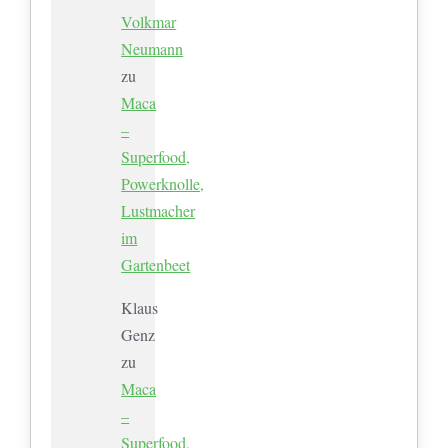
Volkmar
Neumann
zu
Maca
–
Superfood,
Powerknolle,
Lustmacher
im
Gartenbeet
Klaus
Genz
zu
Maca
–
Superfood,