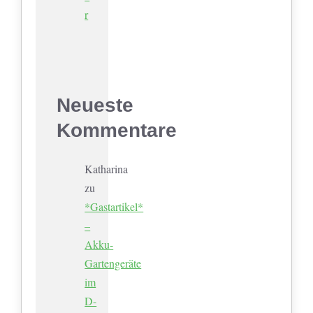
r
Neueste
Kommentare
Katharina
zu
*Gastartikel*
–
Akku-
Gartengeräte
im
D-