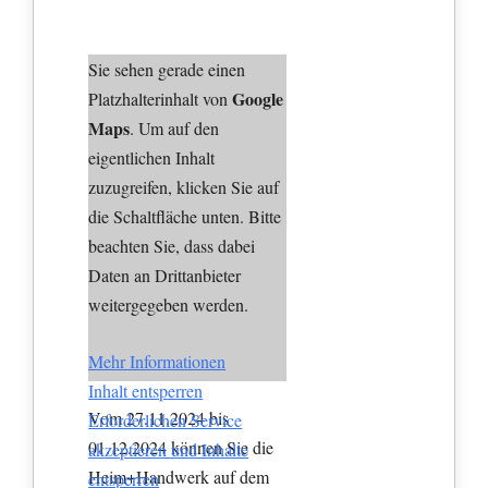
Sie sehen gerade einen
Google
Platzhalterinhalt von
Maps
. Um auf den
eigentlichen Inhalt
zuzugreifen, klicken Sie auf
die Schaltfläche unten. Bitte
beachten Sie, dass dabei
Daten an Drittanbieter
weitergegeben werden.
Mehr Informationen
Inhalt entsperren
Vom 27.11.2024 bis
Erforderlichen Service
01.12.2024 können Sie die
akzeptieren und Inhalte
Heim+Handwerk auf dem
entsperren