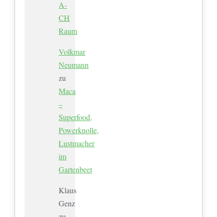
A-
CH
Raum
Volkmar
Neumann
zu
Maca
–
Superfood,
Powerknolle,
Lustmacher
im
Gartenbeet
Klaus
Genz
zu