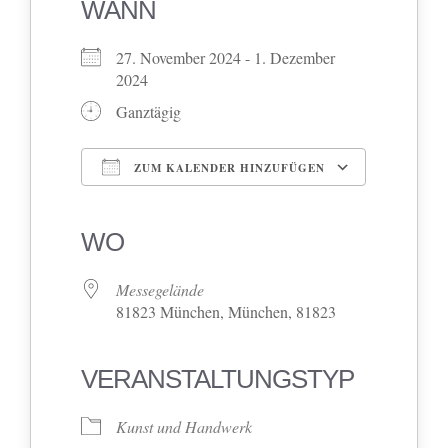
WANN
27. November 2024 - 1. Dezember
2024
Ganztägig
ZUM KALENDER HINZUFÜGEN
ICS herunterladen
Google Kalender
iCalendar
Office 365
Outlook Live
WO
Messegelände
81823 München, München, 81823
VERANSTALTUNGSTYP
Kunst und Handwerk