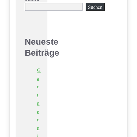
Suchen
Neueste
Beiträge
G
ä
r
t
n
e
r
n
i