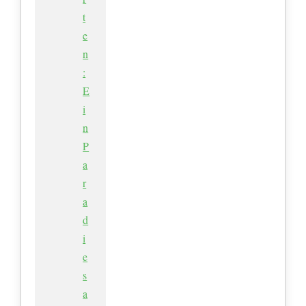
t
e
n
:
E
i
n
P
a
r
a
d
i
e
s
a