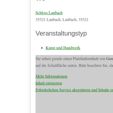
Schloss Laubach
35321 Laubach, Laubach, 35321
Veranstaltungstyp
Kunst und Handwerk
Goo
Sie sehen gerade einen Platzhalterinhalt von
auf die Schaltfläche unten. Bitte beachten Sie, 
Mehr Informationen
Inhalt entsperren
Erforderlichen Service akzeptieren und Inhalte e