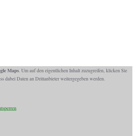
gle Maps
. Um auf den eigentlichen Inhalt zuzugreifen, klicken Sie
dass dabei Daten an Drittanbieter weitergegeben werden.
ntsperren