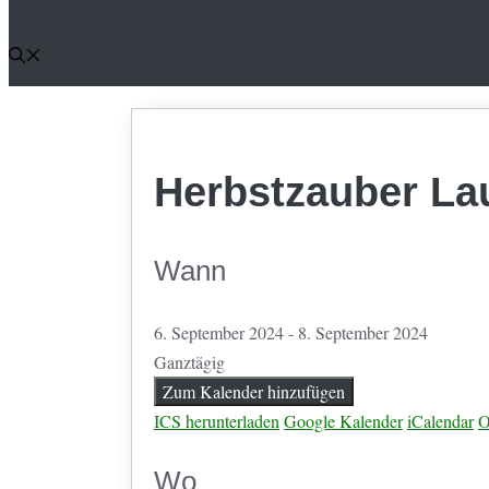
Herbst­zauber L
Wann
6. September 2024 - 8. September 2024
Ganztägig
Zum Kalender hinzufügen
ICS herunterladen
Google Kalender
iCalendar
O
Wo