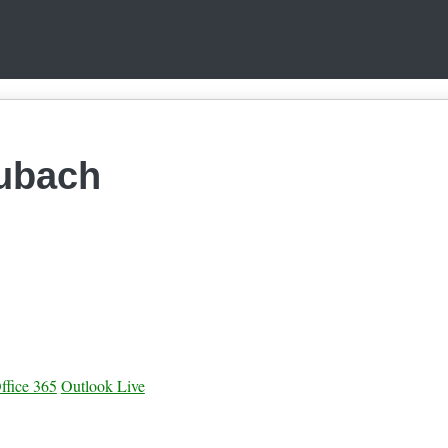
aubach
ffice 365
Outlook Live