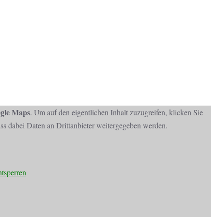
gle Maps
. Um auf den eigentlichen Inhalt zuzugreifen, klicken Sie
dass dabei Daten an Drittanbieter weitergegeben werden.
ntsperren