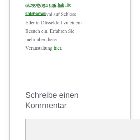
akzeptieren und Inhalte
01.09.2024 lädt das
entsperren
Herbstfestival auf Schloss
Eller in Düsseldorf zu einem
Besuch ein. Erfahren Sie
mehr über diese
Veranstaltung
hier
.
Schreibe einen
Kommentar
Kommentar