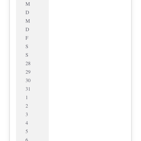
M
D
M
D
F
S
S
28
29
30
31
1
2
3
4
5
6