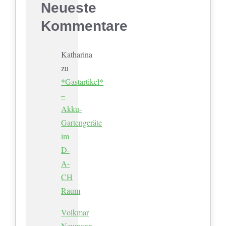
Neueste
Kommentare
Katharina
zu
*Gastartikel*
–
Akku-
Gartengeräte
im
D-
A-
CH
Raum
Volkmar
Neumann