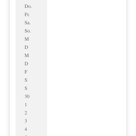
Do.
Fr.
Sa.
So.
M
D
M
D
F
S
S
30
1
2
3
4