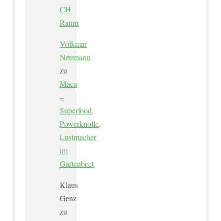
CH
Raum
Volkmar
Neumann
zu
Maca
–
Superfood,
Powerknolle,
Lustmacher
im
Gartenbeet
Klaus
Genz
zu