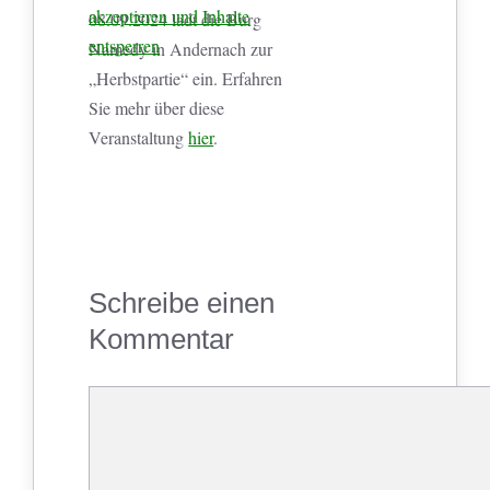
akzeptieren und Inhalte
08.09.2024 lädt die Burg
entsperren
Namedy in Andernach zur
„Herbstpartie“ ein. Erfahren
Sie mehr über diese
Veranstaltung
hier
.
Schreibe einen
Kommentar
Kommentar