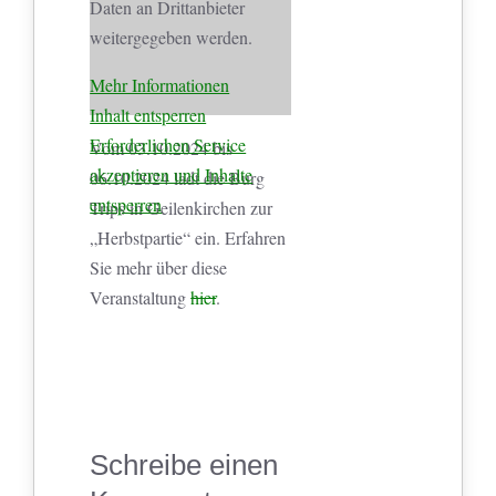
Daten an Drittanbieter
weitergegeben werden.
Mehr Informationen
Inhalt entsperren
Erforderlichen Service
Vom 03.10.2024 bis
akzeptieren und Inhalte
06.10.2024 lädt die Burg
entsperren
Trips in Geilenkirchen zur
„Herbstpartie“ ein. Erfahren
Sie mehr über diese
Veranstaltung
hier
.
Schreibe einen