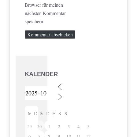
Browser für meinen
nächsten Kommentar
speichern.
KALENDER
M
D
M
D
F
S
S
29
30
1
2
3
4
5
6
7
8
9
10
11
12