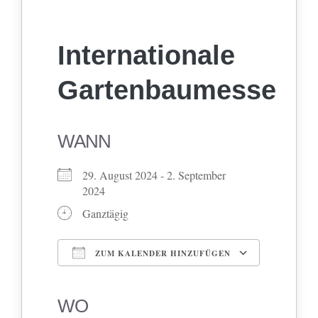
Internationale
Gartenbaumesse
WANN
29. August 2024 - 2. September
2024
Ganztägig
ZUM KALENDER HINZUFÜGEN
ICS herunterladen
Google Kalender
iCalendar
Office 365
Outlook Live
WO