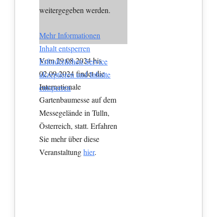
weitergegeben werden.
Mehr Informationen
Inhalt entsperren
Vom 29.08.2024 bis
Erforderlichen Service
02.09.2024 findet die
akzeptieren und Inhalte
Internationale
entsperren
Gartenbaumesse auf dem
Messegelände in Tulln,
Österreich, statt. Erfahren
Sie mehr über diese
Veranstaltung
hier
.