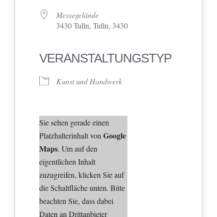
Messegelände
3430 Tulln, Tulln, 3430
VERANSTALTUNGSTYP
Kunst und Handwerk
Sie sehen gerade einen
Google
Platzhalterinhalt von
Maps
. Um auf den
eigentlichen Inhalt
zuzugreifen, klicken Sie auf
die Schaltfläche unten. Bitte
beachten Sie, dass dabei
Daten an Drittanbieter