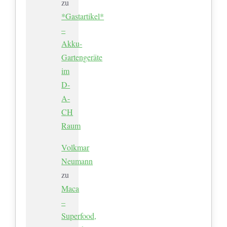
zu
*Gastartikel*
–
Akku-
Gartengeräte
im
D-
A-
CH
Raum
Volkmar
Neumann
zu
Maca
–
Superfood,