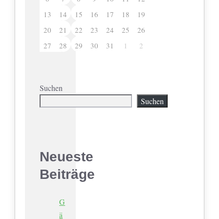
13
14
15
16
17
18
19
20
21
22
23
24
25
26
27
28
29
30
31
1
2
Suchen
Suchen
Neueste
Beiträge
G
ä