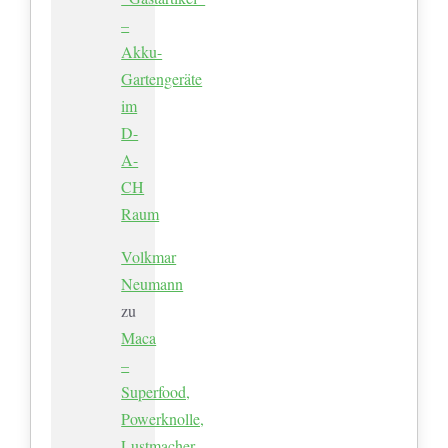
–
Akku-
Gartengeräte
im
D-
A-
CH
Raum
Volkmar
Neumann
zu
Maca
–
Superfood,
Powerknolle,
Lustmacher