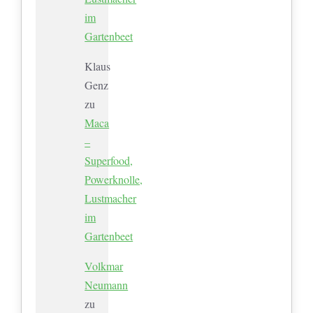
im
Gartenbeet
Klaus
Genz
zu
Maca
–
Superfood,
Powerknolle,
Lustmacher
im
Gartenbeet
Volkmar
Neumann
zu