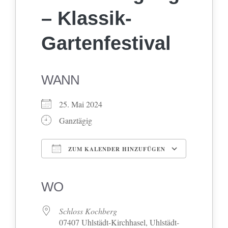
– Klassik-
Gartenfestival
WANN
25. Mai 2024
Ganztägig
ZUM KALENDER HINZUFÜGEN
ICS herunterladen
Google Kalender
iCalendar
Office 365
Outlook Live
WO
Schloss Kochberg
07407 Uhlstädt-Kirchhasel, Uhlstädt-