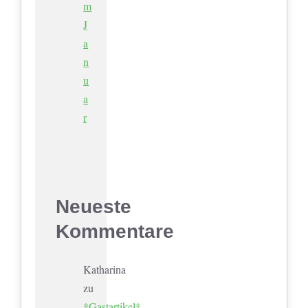
m
J
a
n
u
a
r
Neueste
Kommentare
Katharina
zu
*Gastartikel*