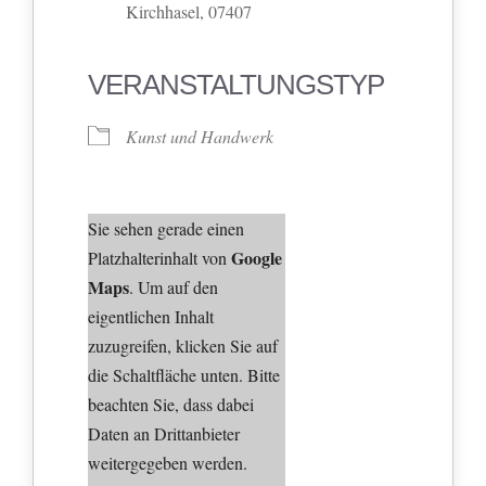
Kirchhasel, 07407
VERANSTALTUNGSTYP
Kunst und Handwerk
Sie sehen gerade einen
Google
Platzhalterinhalt von
Maps
. Um auf den
eigentlichen Inhalt
zuzugreifen, klicken Sie auf
die Schaltfläche unten. Bitte
beachten Sie, dass dabei
Daten an Drittanbieter
weitergegeben werden.