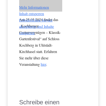
Mehr Informationen
Inhalt entsperren
Am 25.05.2024 findet das
Erforderlichen Service
„Kochberger
akzeptieren und Inhalte
Gartenvergnügen – Klassik-
entsperren
Gartenfestival“ auf Schloss
Kochberg in Uhlstädt-
Kirchhasel statt. Erfahren
Sie mehr über diese
Veranstaltung
hier
.
Schreibe einen