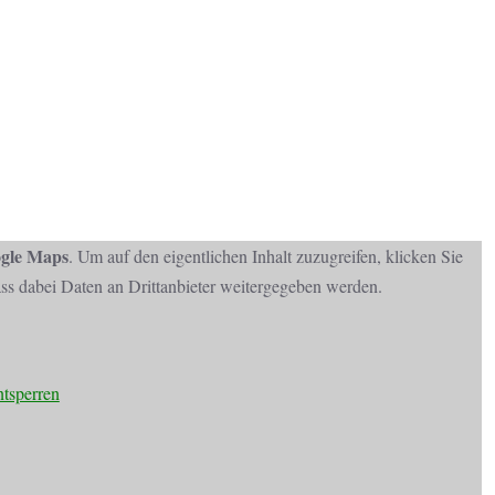
gle Maps
. Um auf den eigentlichen Inhalt zuzugreifen, klicken Sie
dass dabei Daten an Drittanbieter weitergegeben werden.
ntsperren