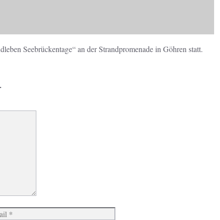
dleben Seebrückentage“ an der Strandpromenade in Göhren statt.
r
Website