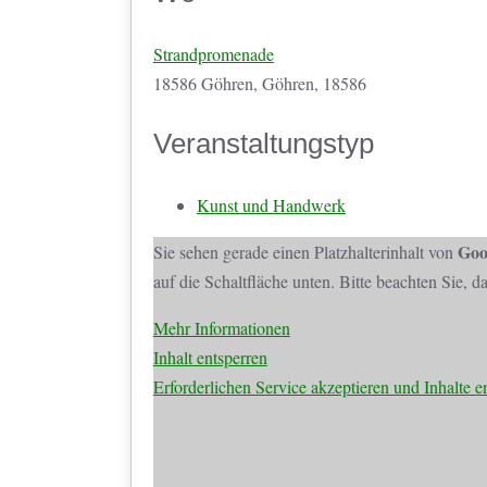
Strandpromenade
18586 Göhren, Göhren, 18586
Veranstaltungstyp
Kunst und Handwerk
Goo
Sie sehen gerade einen Platzhalterinhalt von
auf die Schaltfläche unten. Bitte beachten Sie, 
Mehr Informationen
Inhalt entsperren
Erforderlichen Service akzeptieren und Inhalte e