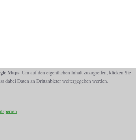
gle Maps
. Um auf den eigentlichen Inhalt zuzugreifen, klicken Sie
dass dabei Daten an Drittanbieter weitergegeben werden.
ntsperren