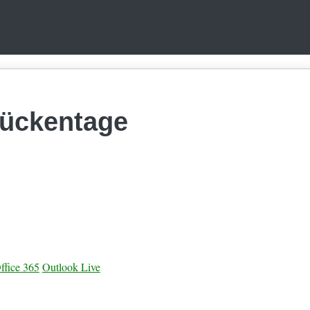
rückentage
ffice 365
Outlook Live