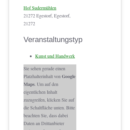
Hof Sudermühlen
21272 Egestorf, Egestorf,
21272
Veranstaltungstyp
Kunst und Handwerk
Sie sehen gerade einen
Google
Platzhalterinhalt von
Maps
. Um auf den
eigentlichen Inhalt
zuzugreifen, klicken Sie auf
die Schaltfläche unten. Bitte
beachten Sie, dass dabei
Daten an Drittanbieter