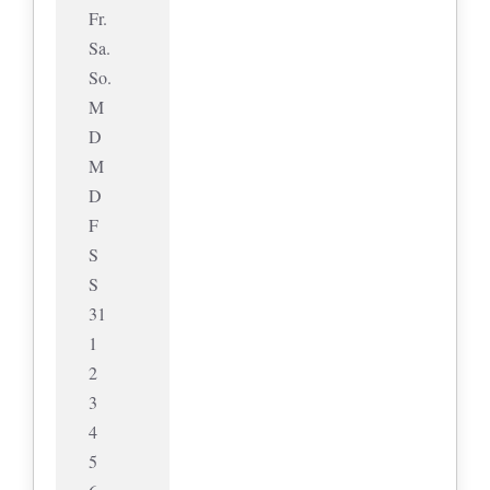
Fr.
Sa.
So.
M
D
M
D
F
S
S
31
1
2
3
4
5