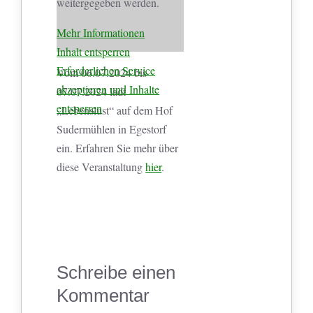
weitergegeben werden.
Mehr Informationen
Inhalt entsperren
Erforderlichen Service
Vom 06.07.2024 bis
akzeptieren und Inhalte
07.07.2024 lädt
entsperren
„Lebenslust“ auf dem Hof
Sudermühlen in Egestorf
ein. Erfahren Sie mehr über
diese Veranstaltung
hier
.
Schreibe einen
Kommentar