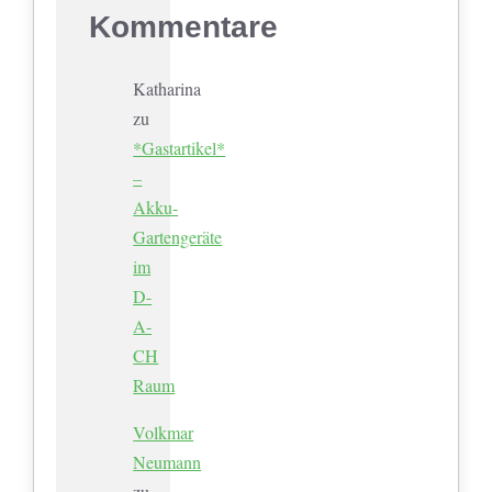
Kommentare
Katharina
zu
*Gastartikel*
–
Akku-
Gartengeräte
im
D-
A-
CH
Raum
Volkmar
Neumann
zu