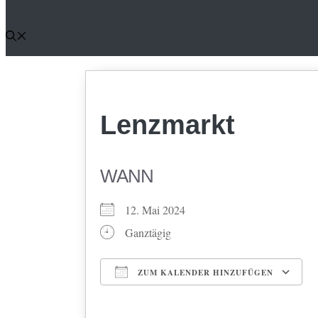
Lenzmarkt
WANN
12. Mai 2024
Ganztägig
ZUM KALENDER HINZUFÜGEN
ICS herunterladen
Google Kalender
iCalendar
Office 365
Outlook Li