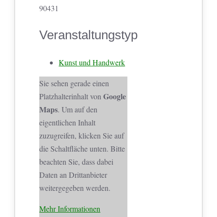
90431
Veranstaltungstyp
Kunst und Handwerk
Sie sehen gerade einen
Google
Platzhalterinhalt von
Maps
. Um auf den
eigentlichen Inhalt
zuzugreifen, klicken Sie auf
die Schaltfläche unten. Bitte
beachten Sie, dass dabei
Daten an Drittanbieter
weitergegeben werden.
Mehr Informationen