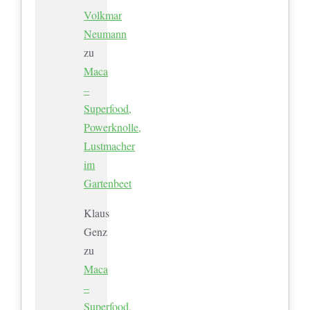
Volkmar
Neumann
zu
Maca
–
Superfood,
Powerknolle,
Lustmacher
im
Gartenbeet
Klaus
Genz
zu
Maca
–
Superfood,