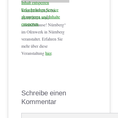
Inhalt entsperren
Erforderlichen Service
Vom 21.09.2024 bis
akzeptieren und Inhalte
22.09.2024 wird
entsperren
„meinZuhause! Nürnberg“
im Ofenwerk in Nürnberg
veranstaltet. Erfahren Sie
mehr über diese
Veranstaltung
hier
.
Schreibe einen
Kommentar
Kommentar