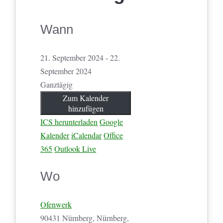
Wann
21. September 2024 - 22.
September 2024
Ganztägig
Zum Kalender
hinzufügen
ICS herunterladen
Google
Kalender
iCalendar
Office
365
Outlook Live
Wo
Ofenwerk
90431 Nürnberg, Nürnberg,