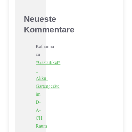
Neueste
Kommentare
Katharina
zu
*Gastartikel*
–
Akku-
Gartengeräte
im
D-
A-
CH
Raum