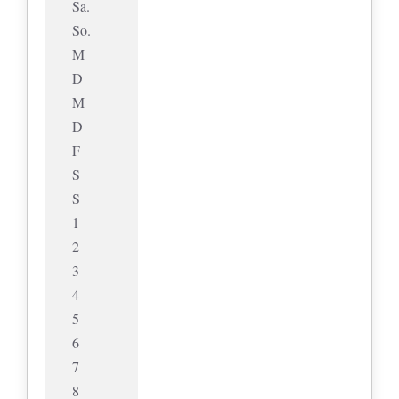
Sa.
So.
M
D
M
D
F
S
S
1
2
3
4
5
6
7
8