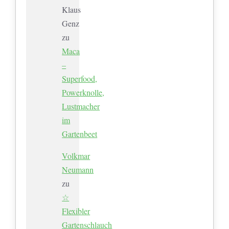
Klaus
Genz
zu
Maca
–
Superfood,
Powerknolle,
Lustmacher
im
Gartenbeet
Volkmar
Neumann
zu
☆
Flexibler
Gartenschlauch