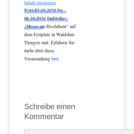
Inhalt entsperren
Vom 03.10.2024 bis
Erforderlichen Service
06.10.2024 findet die
akzeptieren und Inhalte
„Messe am Hochrhein“ auf
entsperren
dem Festplatz in Waldshut-
Tiengen statt. Erfahren Sie
mehr über diese
Veranstaltung
hier
.
Schreibe einen
Kommentar
Kommentar