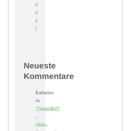
n
u
a
r
Neueste
Kommentare
Katharina
zu
*Gastartikel*
–
Akku-