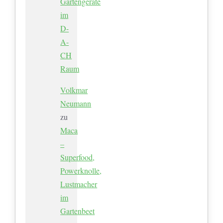
Gartengeräte
im
D-
A-
CH
Raum
Volkmar
Neumann
zu
Maca
–
Superfood,
Powerknolle,
Lustmacher
im
Gartenbeet