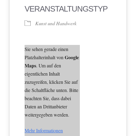
VERANSTALTUNGSTYP
Kunst und Handwerk
Sie sehen gerade einen
Google
Platzhalterinhalt von
Maps
. Um auf den
eigentlichen Inhalt
zuzugreifen, klicken Sie auf
die Schaltfläche unten. Bitte
beachten Sie, dass dabei
Daten an Drittanbieter
weitergegeben werden.
Mehr Informationen