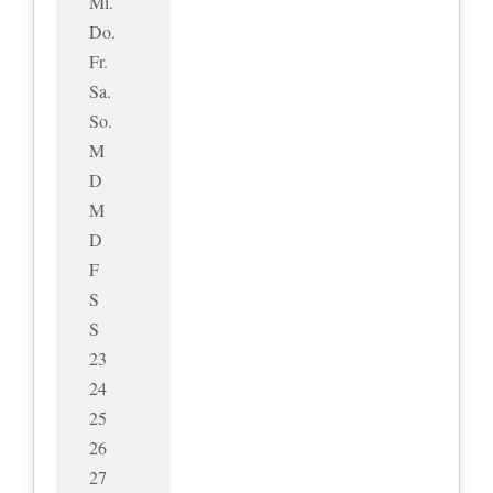
Mi.
Do.
Fr.
Sa.
So.
M
D
M
D
F
S
S
23
24
25
26
27