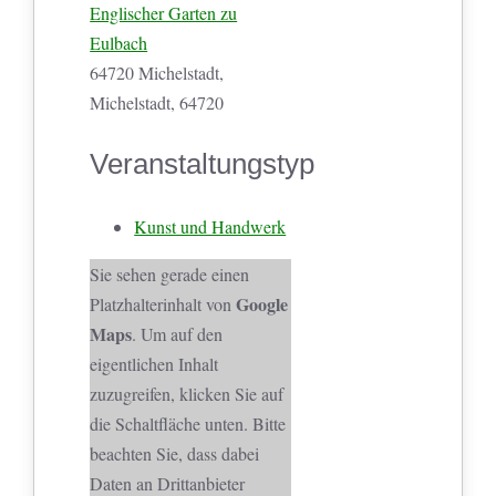
Englischer Garten zu
Eulbach
64720 Michelstadt,
Michelstadt, 64720
Veranstaltungstyp
Kunst und Handwerk
Sie sehen gerade einen
Google
Platzhalterinhalt von
Maps
. Um auf den
eigentlichen Inhalt
zuzugreifen, klicken Sie auf
die Schaltfläche unten. Bitte
beachten Sie, dass dabei
Daten an Drittanbieter