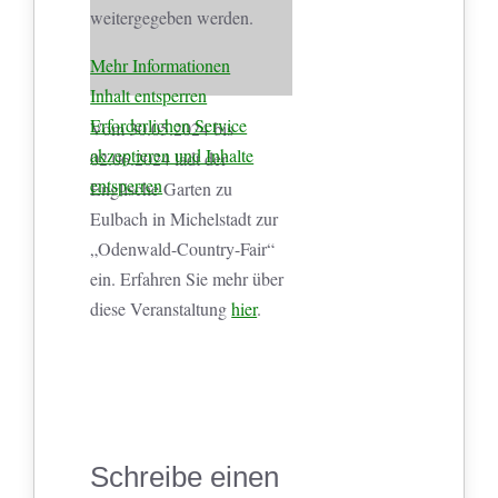
weitergegeben werden.
Mehr Informationen
Inhalt entsperren
Erforderlichen Service
Vom 30.05.2024 bis
akzeptieren und Inhalte
02.06.2024 lädt der
entsperren
Englische Garten zu
Eulbach in Michelstadt zur
„Odenwald-Country-Fair“
ein. Erfahren Sie mehr über
diese Veranstaltung
hier
.
Schreibe einen