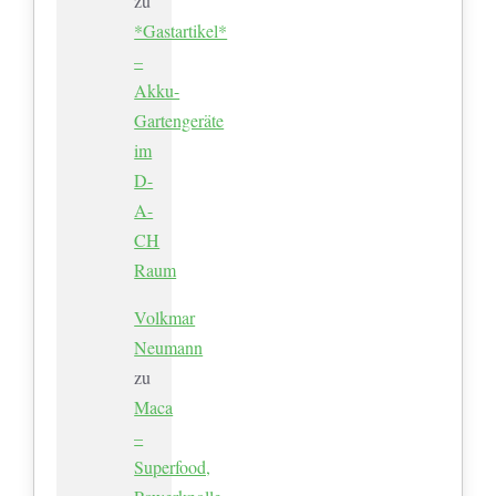
zu
*Gastartikel*
–
Akku-
Gartengeräte
im
D-
A-
CH
Raum
Volkmar
Neumann
zu
Maca
–
Superfood,