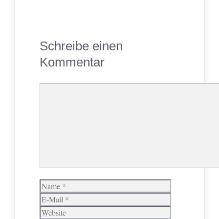
Schreibe einen
Kommentar
Kommentar
Name
E-
Mail
Website