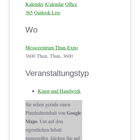
Kalender
iCalendar
Office
365
Outlook Live
Wo
Messezentrum Thun-Expo
3600 Thun, Thun, 3600
Veranstaltungstyp
Kunst und Handwerk
Sie sehen gerade einen
Google
Platzhalterinhalt von
Maps
. Um auf den
eigentlichen Inhalt
zuzugreifen, klicken Sie auf