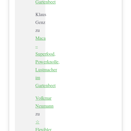
Gartenbeet
Klaus
Genz
zu
Maca
–
Superfood,
Powerknolle,
Lustmacher
im
Gartenbeet
Volkmar
Neumann
zu
☆
Flexibler