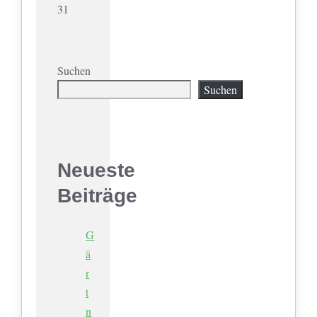
31
Suchen
Suchen
Neueste
Beiträge
G
ä
r
t
n