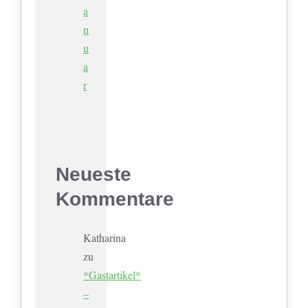
a
n
u
a
r
Neueste
Kommentare
Katharina
zu
*Gastartikel*
–