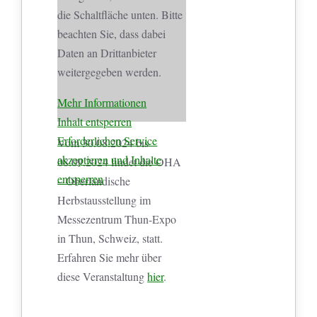
die Schaltfläche unten. Bitte
beachten Sie, dass dabei
Daten an Drittanbieter
weitergegeben werden.
Mehr Informationen
Inhalt entsperren
Erforderlichen Service
Vom 30.08.2024 bis
akzeptieren und Inhalte
08.09.2024 findet die OHA
entsperren
– Oberländische
Herbstausstellung im
Messezentrum Thun-Expo
in Thun, Schweiz, statt.
Erfahren Sie mehr über
diese Veranstaltung
hier
.