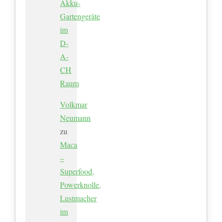
Akku-
Gartengeräte
im
D-
A-
CH
Raum
Volkmar
Neumann
zu
Maca
–
Superfood,
Powerknolle,
Lustmacher
im