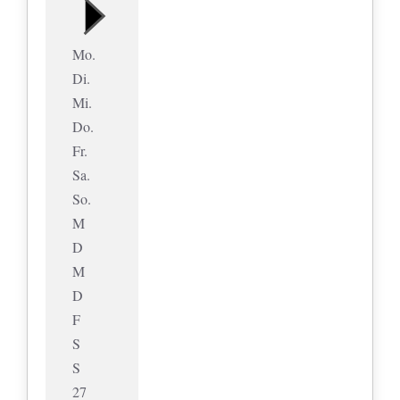
Mo.
Di.
Mi.
Do.
Fr.
Sa.
So.
M
D
M
D
F
S
S
27