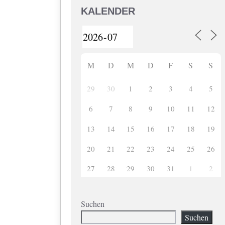
KALENDER
M
D
M
D
F
S
S
29
30
1
2
3
4
5
6
7
8
9
10
11
12
13
14
15
16
17
18
19
20
21
22
23
24
25
26
27
28
29
30
31
1
2
Suchen
Suchen