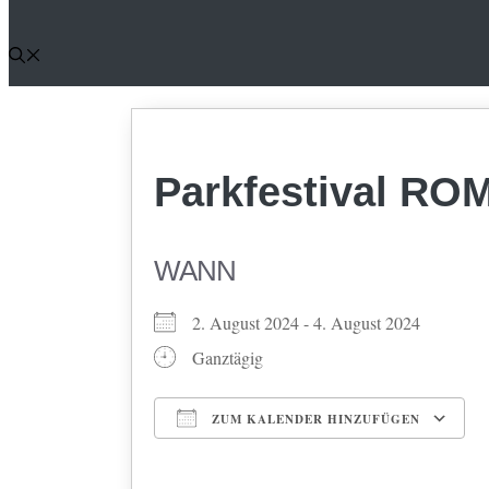
Parkfestival R
WANN
2. August 2024 - 4. August 2024
Ganztägig
ZUM KALENDER HINZUFÜGEN
ICS herunterladen
Google Kalender
iCalendar
Office 365
Outlook Li