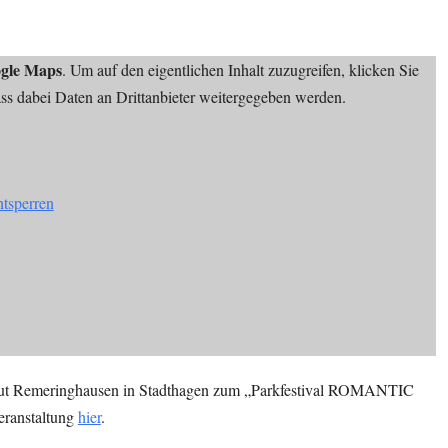
gle Maps
. Um auf den eigentlichen Inhalt zuzugreifen, klicken Sie
dass dabei Daten an Drittanbieter weitergegeben werden.
ntsperren
rgut Remeringhausen in Stadthagen zum „Parkfestival ROMANTIC
eranstaltung
hier
.