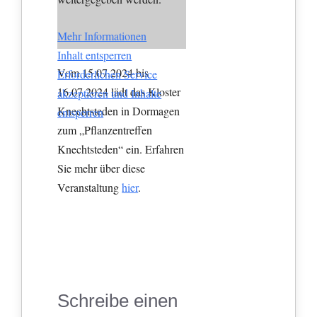
Mehr Informationen
Inhalt entsperren
Vom 15.07.2024 bis
Erforderlichen Service
16.07.2024 lädt das Kloster
akzeptieren und Inhalte
Knechtsteden in Dormagen
entsperren
zum „Pflanzentreffen
Knechtsteden“ ein. Erfahren
Sie mehr über diese
Veranstaltung
hier
.
Schreibe einen