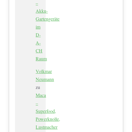
–
Akku-
Gartengeräte
im
D-
A-
CH
Raum
Volkmar
Neumann
zu
Maca
–
Superfood,
Powerknolle,
Lustmacher