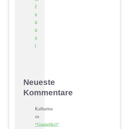
J
a
n
u
a
r
Neueste
Kommentare
Katharina
zu
*Gastartikel*