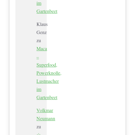
im
Gartenbeet
Klaus
Genz
zu
Maca
–
Superfood,
Powerknolle,
Lustmacher
im
Gartenbeet
Volkmar
Neumann
zu
☆