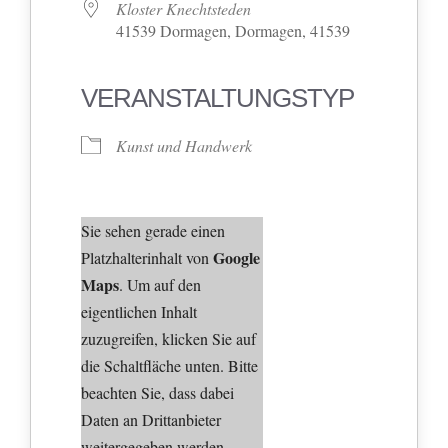
Kloster Knechtsteden
41539 Dormagen, Dormagen, 41539
VERANSTALTUNGSTYP
Kunst und Handwerk
Sie sehen gerade einen
Google
Platzhalterinhalt von
Maps
. Um auf den
eigentlichen Inhalt
zuzugreifen, klicken Sie auf
die Schaltfläche unten. Bitte
beachten Sie, dass dabei
Daten an Drittanbieter
weitergegeben werden.