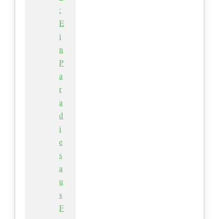
:
E
i
n
P
a
r
a
d
i
e
s
a
u
s
F