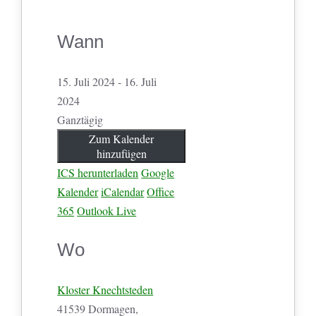
Wann
15. Juli 2024 - 16. Juli
2024
Ganztägig
Zum Kalender
hinzufügen
ICS herunterladen
Google
Kalender
iCalendar
Office
365
Outlook Live
Wo
Kloster Knechtsteden
41539 Dormagen,