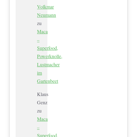
Volkmar
Neumann
zu
Maca
–
Superfood,
Powerknolle,
Lustmacher
im
Gartenbeet
Klaus
Genz
zu
Maca
–
Superfood,