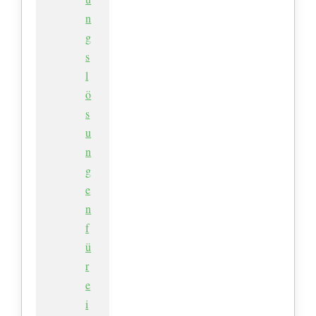
n
g
s
l
ö
s
u
n
g
e
n
f
ü
r
e
i