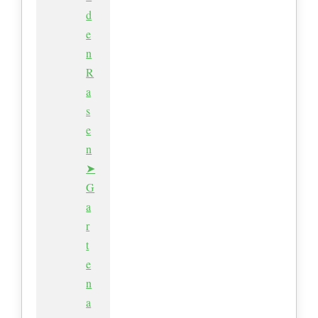
d
e
n
R
a
s
e
n
➤
G
a
r
t
e
n
a