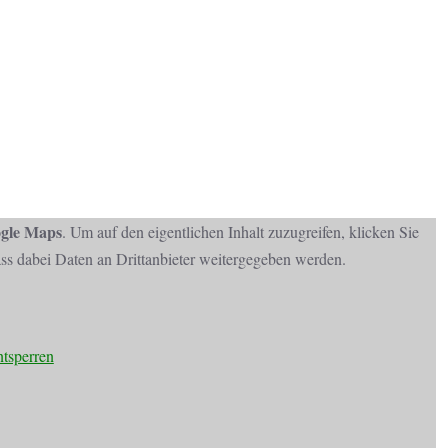
gle Maps
. Um auf den eigentlichen Inhalt zuzugreifen, klicken Sie
dass dabei Daten an Drittanbieter weitergegeben werden.
ntsperren