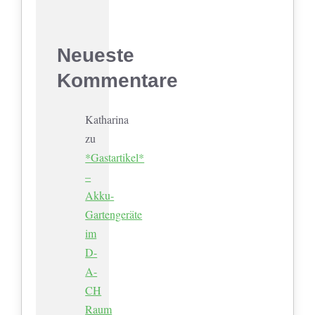
Neueste
Kommentare
Katharina
zu
*Gastartikel*
–
Akku-
Gartengeräte
im
D-
A-
CH
Raum