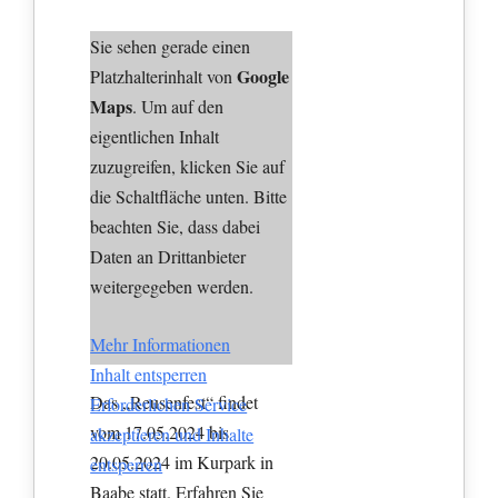
Sie sehen gerade einen
Google
Platzhalterinhalt von
Maps
. Um auf den
eigentlichen Inhalt
zuzugreifen, klicken Sie auf
die Schaltfläche unten. Bitte
beachten Sie, dass dabei
Daten an Drittanbieter
weitergegeben werden.
Mehr Informationen
Inhalt entsperren
Das „Reusenfest“ findet
Erforderlichen Service
vom 17.05.2024 bis
akzeptieren und Inhalte
20.05.2024 im Kurpark in
entsperren
Baabe statt. Erfahren Sie