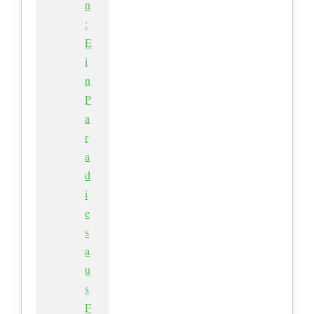
n
:
E
i
n
P
a
r
a
d
i
e
s
a
u
s
F