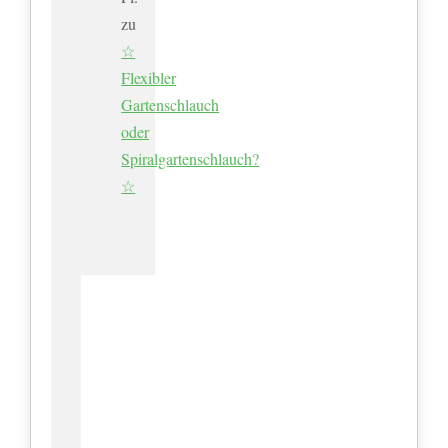
zu
☆
Flexibler
Gartenschlauch
oder
Spiralgartenschlauch?
☆