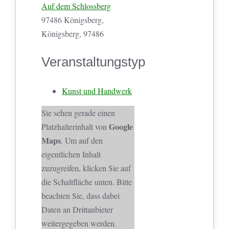
Auf dem Schlossberg
97486 Königsberg,
Königsberg, 97486
Veranstaltungstyp
Kunst und Handwerk
Sie sehen gerade einen
Google
Platzhalterinhalt von
Maps
. Um auf den
eigentlichen Inhalt
zuzugreifen, klicken Sie auf
die Schaltfläche unten. Bitte
beachten Sie, dass dabei
Daten an Drittanbieter
weitergegeben werden.