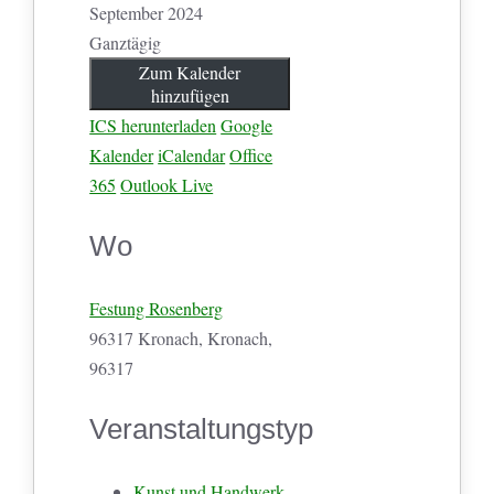
September 2024
Ganztägig
Zum Kalender
hinzufügen
ICS herunterladen
Google
Kalender
iCalendar
Office
365
Outlook Live
Wo
Festung Rosenberg
96317 Kronach, Kronach,
96317
Veranstaltungstyp
Kunst und Handwerk