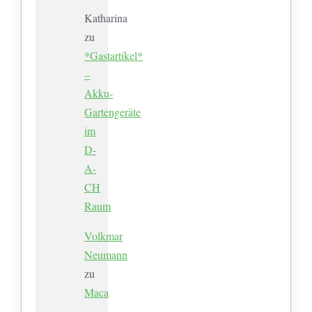
Katharina
zu
*Gastartikel*
–
Akku-
Gartengeräte
im
D-
A-
CH
Raum
Volkmar
Neumann
zu
Maca
–