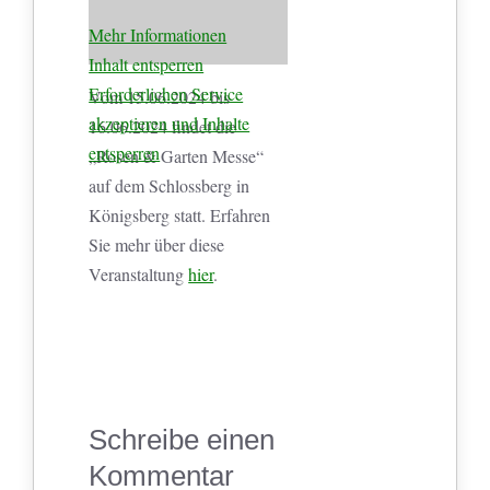
Mehr Informationen
Inhalt entsperren
Erforderlichen Service
Vom 15.06.2024 bis
akzeptieren und Inhalte
16.06.2024 findet die
entsperren
„Rosen & Garten Messe“
auf dem Schlossberg in
Königsberg statt. Erfahren
Sie mehr über diese
Veranstaltung
hier
.
Schreibe einen
Kommentar