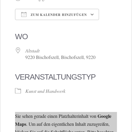
ZUM KALENDER HINZUFÜGEN
ICS herunterladen
Google Kalender
iCalendar
Office 365
Outlook Live
WO
Altstadt
9220 Bischofszell, Bischofszell, 9220
VERANSTALTUNGSTYP
Kunst und Handwerk
Google
Sie sehen gerade einen Platzhalterinhalt von
Maps
. Um auf den eigentlichen Inhalt zuzugreifen,
klicken Sie auf die Schaltfläche unten. Bitte beachten