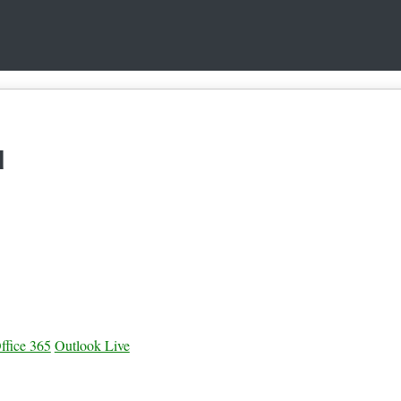
u
ffice 365
Outlook Live