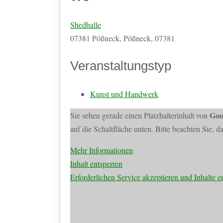
Shedhalle
07381 Pößneck, Pößneck, 07381
Veranstaltungstyp
Kunst und Handwerk
Goo
Sie sehen gerade einen Platzhalterinhalt von
auf die Schaltfläche unten. Bitte beachten Sie, 
Mehr Informationen
Inhalt entsperren
Erforderlichen Service akzeptieren und Inhalte e