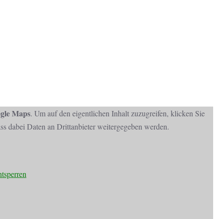
gle Maps
. Um auf den eigentlichen Inhalt zuzugreifen, klicken Sie
dass dabei Daten an Drittanbieter weitergegeben werden.
ntsperren