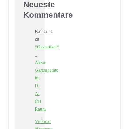
Neueste
Kommentare
Katharina
zu
*Gastartikel*
–
Akku-
Gartengeräte
im
D-
A-
CH
Raum
Volkmar
Neumann