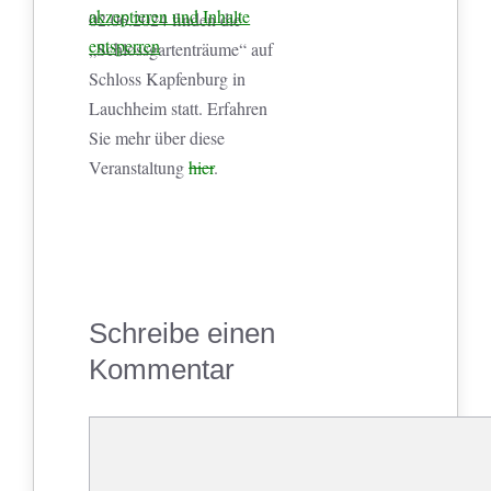
akzeptieren und Inhalte
02.06.2024 finden die
entsperren
„Schlossgartenträume“ auf
Schloss Kapfenburg in
Lauchheim statt. Erfahren
Sie mehr über diese
Veranstaltung
hier
.
Schreibe einen
Kommentar
Kommentar